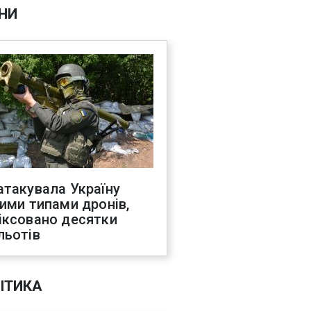
НИ
атакувала Україну
ними типами дронів,
іксовано десятки
льотів
ІТИКА