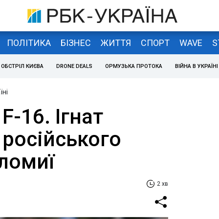
ПОЛІТИКА
БІЗНЕС
ЖИТТЯ
СПОРТ
WAVE
S
ОБСТРІЛ КИЄВА
DRONE DEALS
ОРМУЗЬКА ПРОТОКА
ВІЙНА В УКРАЇНІ
їні
F-16. Ігнат
 російського
оломиї
2 хв