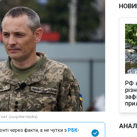
НОВИ
РФ 
різ
заф
при
нат (suspilne media)
АНАЛ
нті через факти, а не чутки з
РБК-