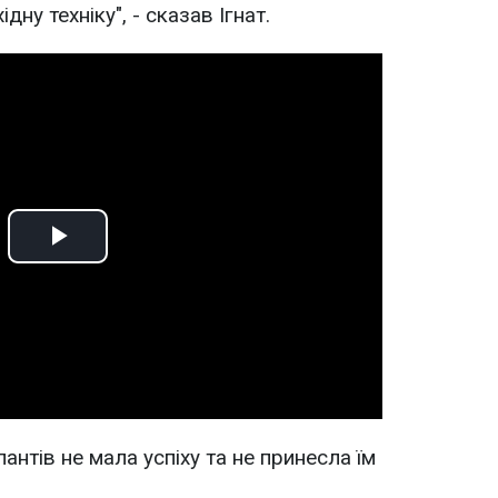
дну техніку", - сказав Ігнат.
Play
Video
антів не мала успіху та не принесла їм