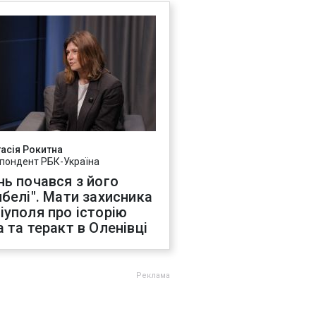
асія Рокитна
пондент РБК-Україна
нь почався з його
ибелі". Мати захисника
іуполя про історію
а та теракт в Оленівці