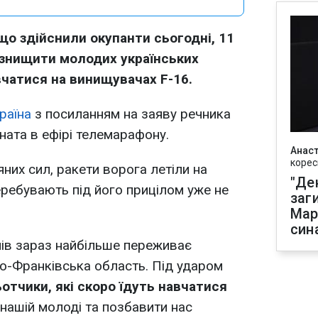
 що здійснили окупанти сьогодні, 11
 знищити молодих українських
авчатися на винищувачах F-16.
раїна
з посиланням на заяву речника
ната в ефірі телемарафону.
Анаст
корес
них сил, ракети ворога летіли на
"Де
еребувають під його прицілом уже не
заг
Мар
син
ів зараз найбільше переживає
но-Франківська область. Під ударом
ьотчики,
які скоро їдуть навчатися
 нашій молоді та позбавити нас