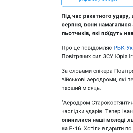
Під час ракетного удару,
серпня, вони намагалися
льотчиків, які поїдуть н
Про це повідомляє
РБК-Ук
Повітряних сил ЗСУ Юрія Іг
За словами спікера Повітря
військові аеродроми, які п
перший місяць.
"Аеродром Старокостянтин
наслідки ударів. Тепер Іва
опинилися наші молоді л
на F-16
. Хотіли вдарити по