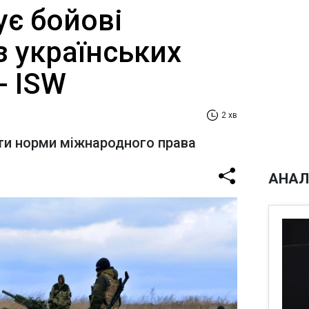
ує бойові
з українських
- ISW
2 хв
и норми міжнародного права
АНАЛ