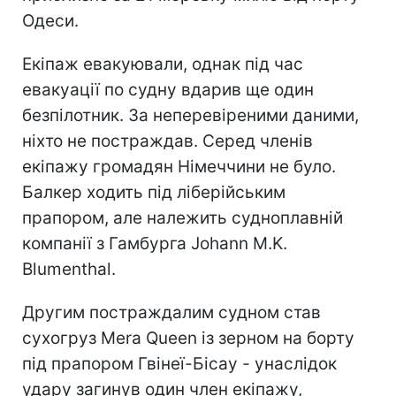
Одеси.
Екіпаж евакуювали, однак під час
евакуації по судну вдарив ще один
безпілотник. За неперевіреними даними,
ніхто не постраждав. Серед членів
екіпажу громадян Німеччини не було.
Балкер ходить під ліберійським
прапором, але належить судноплавній
компанії з Гамбурга Johann M.K.
Blumenthal.
Другим постраждалим судном став
сухогруз Mera Queen із зерном на борту
під прапором Гвінеї-Бісау - унаслідок
удару загинув один член екіпажу,