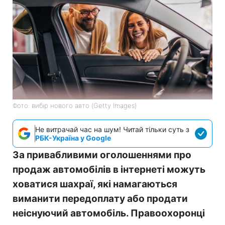
Фото: вибір нового авто (Getty Images)
Не витрачай час на шум! Читай тільки суть з
РБК-Україна у Google
За привабливими оголошеннями про
продаж автомобілів в інтернеті можуть
ховатися шахраї, які намагаються
виманити передоплату або продати
неіснуючий автомобіль. Правоохоронці