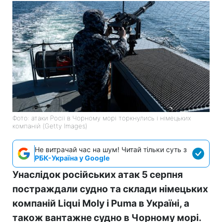
Фото: атаки Росії в Чорному морі торкнулись і німецьких
компаній (Getty Images)
Не витрачай час на шум! Читай тільки суть з
РБК-Україна у Google
Унаслідок російських атак 5 серпня
постраждали судно та склади німецьких
компаній Liqui Moly і Puma в Україні, а
також вантажне судно в Чорному морі.