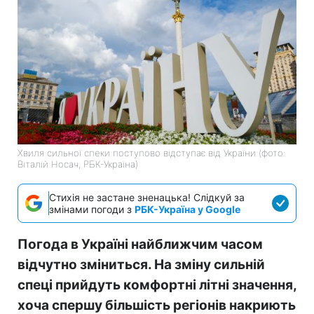
Хвиля сильної спеки поступово відступає від України (фото:
Віталій Носач, РБК-Україна)
Стихія не застане зненацька! Слідкуй за
змінами погоди з
РБК-Україна у Google
Погода в Україні найближчим часом
відчутно зміниться. На зміну сильній
спеці прийдуть комфортні літні значення,
хоча спершу більшість регіонів накриють