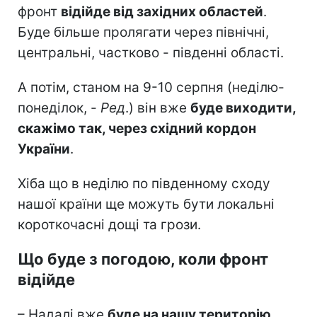
фронт
відійде від західних областей
.
Буде більше пролягати через північні,
центральні, частково - південні області.
А потім, станом на 9-10 серпня (неділю-
понеділок, -
Ред
.) він вже
буде виходити,
скажімо так, через східний кордон
України
.
Хіба що в неділю по південному сходу
нашої країни ще можуть бути локальні
короткочасні дощі та грози.
Що буде з погодою, коли фронт
відійде
– Надалі вже
буде на нашу територію