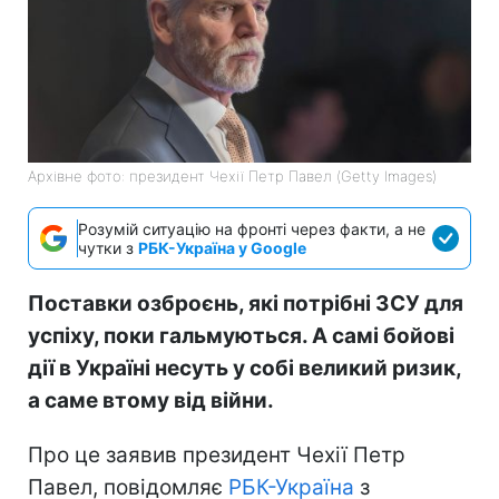
Архівне фото: президент Чехії Петр Павел (Getty Images)
Розумій ситуацію на фронті через факти, а не
чутки з
РБК-Україна у Google
Поставки озброєнь, які потрібні ЗСУ для
успіху, поки гальмуються. А самі бойові
дії в Україні несуть у собі великий ризик,
а саме втому від війни.
Про це заявив президент Чехії Петр
Павел, повідомляє
РБК-Україна
з