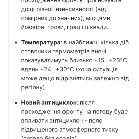
проходження фронту прогнозують
дощі різної інтенсивності (від
помірних до значних), місцями
ймовірні грози, град і шквали.
Температура
: в найближчі кілька діб
стовпчики термометрів вночі
показуватимуть близько +15...+23°С,
вдень +24...+30°C (хоча ситуація
може дещо відрізнятись залежно від
регіону).
Новий антициклон
: після
проходження фронту на погоду буде
впливати антициклон - поле
підвищеного атмосферного тиску
(погода без опадів).