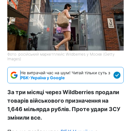
Фото: російський маркетплейс Wildberries у Москві (Getty
Images)
Не витрачай час на шум! Читай тільки суть з
РБК-Україна у Google
За три місяці через Wildberries продали
товарів військового призначення на
1,646 мільярда рублів. Проте удари ЗСУ
змінили все.