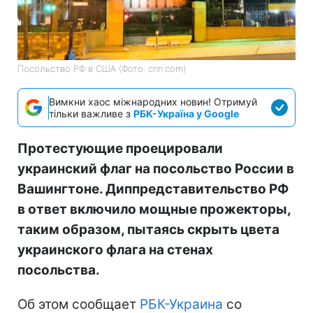
Посольство РФ в США (Фото: cnn.com)
Вимкни хаос міжнародних новин! Отримуй
тільки важливе з
РБК-Україна у Google
Протестующие проецировали
украинский флаг на посольство России в
Вашингтоне. Диппредставительство РФ
в ответ включило мощные прожекторы,
таким образом, пытаясь скрыть цвета
украинского флага на стенах
посольства.
Об этом сообщает
РБК-Украина
со