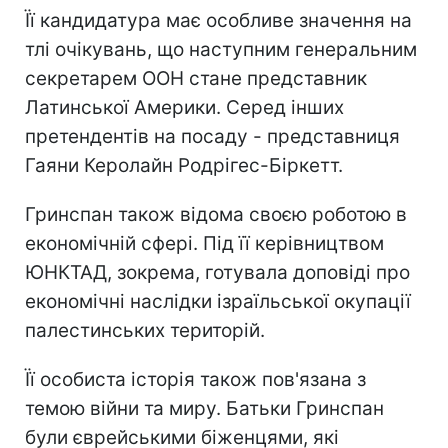
Її кандидатура має особливе значення на
тлі очікувань, що наступним генеральним
секретарем ООН стане представник
Латинської Америки. Серед інших
претендентів на посаду - представниця
Гаяни Керолайн Родрігес-Біркетт.
Гринспан також відома своєю роботою в
економічній сфері. Під її керівництвом
ЮНКТАД, зокрема, готувала доповіді про
економічні наслідки ізраїльської окупації
палестинських територій.
Її особиста історія також пов'язана з
темою війни та миру. Батьки Гринспан
були єврейськими біженцями, які