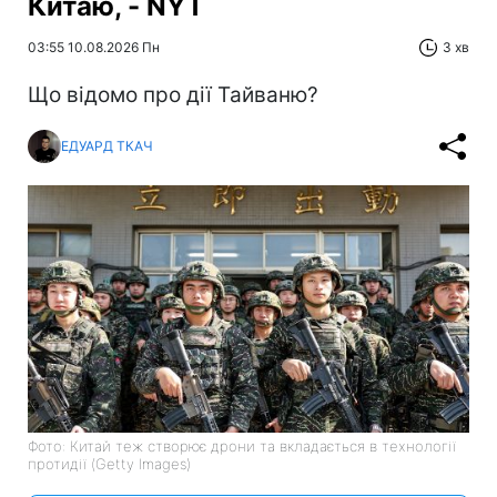
Китаю, - NYT
03:55 10.08.2026 Пн
3 хв
Що відомо про дії Тайваню?
ЕДУАРД ТКАЧ
Фото: Китай теж створює дрони та вкладається в технології
протидії (Getty Images)