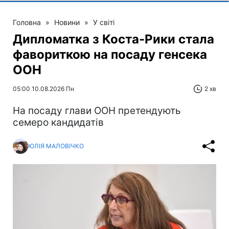
Головна
»
Новини
»
У світі
Дипломатка з Коста-Рики стала
фавориткою на посаду генсека
ООН
05:00 10.08.2026 Пн
2 хв
На посаду глави ООН претендують
семеро кандидатів
ЮЛІЯ МАЛОВІЧКО