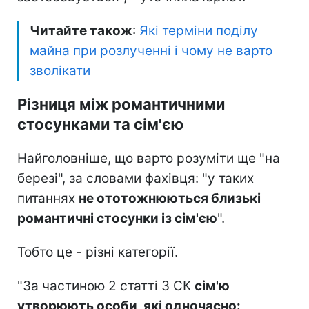
Читайте також
:
Які терміни поділу
майна при розлученні і чому не варто
зволікати
Різниця між романтичними
стосунками та сім'єю
Найголовніше, що варто розуміти ще "на
березі", за словами фахівця: "у таких
питаннях
не ототожню
ються близькі
романтичні стосунки із сім'єю
".
Тобто це - різні категорії.
"За частиною 2 статті 3 СК
сім'ю
утворюють особи, які одночасно: