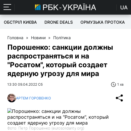
UA
ОБСТРІЛ КИЄВА
DRONE DEALS
ОРМУЗЬКА ПРОТОКА
Головна
»
Новини
»
Політика
Порошенко: санкции должны
распространяться и на
"Росатом", который создает
ядерную угрозу для мира
13:30 09.04.2022 Сб
1 хв
АРТЕМ ГОРОВЕНКО
Фото: Петр Порошенко (eurosolidarity.org)