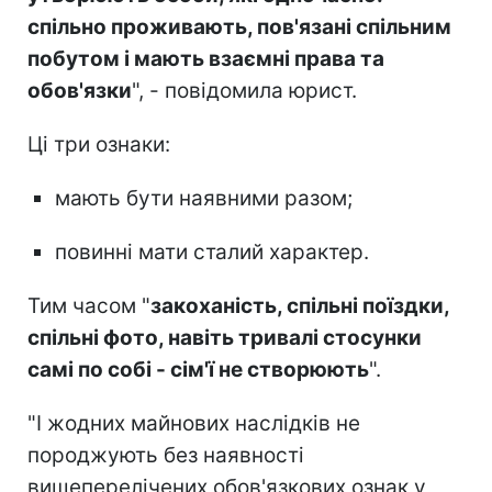
спільно проживають, пов'язані спільним
побутом і мають взаємні права та
обов'язки
", - повідомила юрист.
Ці три ознаки:
мають бути наявними разом;
повинні мати сталий характер.
Тим часом "
закоханість, спільні поїздки,
спільні фото, навіть тривалі стосунки
самі по собі - сім'ї не створюють
".
"І жодних майнових наслідків не
породжують без наявності
вищеперелічених обов'язкових ознак у