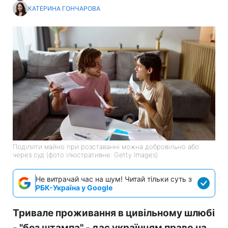
КАТЕРИНА ГОНЧАРОВА
Поділити майно при розставанні можна добровільно або
через суд (фото ілюстративне: Getty Images)
Не витрачай час на шум! Читай тільки суть з
РБК-Україна у Google
Тривале проживання в цивільному шлюбі
- "без штампа" - дає українцям право на