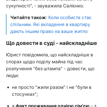
сукупності", - зауважила Салієнко.
Читайте також
:
Коли особисте стає
спільним. Які вкладення в квартиру
дають іншим право на ваше житло
Що довести в суді - найскладніше
Юрист повідомила, що найскладніше в
спорах щодо поділу майна під час
розлучення "без штампа" - довести, що
люди:
не просто "жили разом" і не "були в
стосунках";
а
факт проживання однією сім'єю
- з