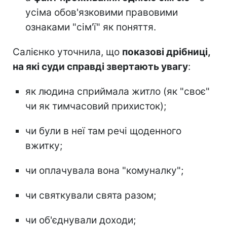
усіма обов'язковими правовими
ознаками "сім'ї" як поняття.
Салієнко уточнила, що
показові дрібниці,
на які суди справді звертають увагу
:
як людина сприймала житло (як "своє"
чи як тимчасовий прихисток);
чи були в неї там речі щоденного
вжитку;
чи оплачувала вона "комуналку";
чи святкували свята разом;
чи об'єднували доходи;