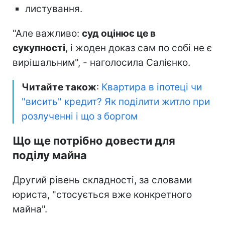
листування.
"Але важливо:
суд оцінює це в
сукупності
, і жоден доказ сам по собі не є
вирішальним", - наголосила Салієнко.
Читайте також
:
Квартира в іпотеці чи
"висить" кредит? Як поділити житло при
розлученні і що з боргом
Що ще потрібно довести для
поділу майна
Другий рівень складності, за словами
юриста, "стосується вже конкретного
майна".