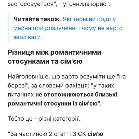
застосовується", - уточнила юрист.
Читайте також
:
Які терміни поділу
майна при розлученні і чому не варто
зволікати
Різниця між романтичними
стосунками та сім'єю
Найголовніше, що варто розуміти ще "на
березі", за словами фахівця: "у таких
питаннях
не ототожню
ються близькі
романтичні стосунки із сім'єю
".
Тобто це - різні категорії.
"За частиною 2 статті 3 СК
сім'ю