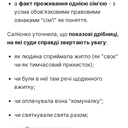
а
факт проживання однією сім'єю
- з
усіма обов'язковими правовими
ознаками "сім'ї" як поняття.
Салієнко уточнила, що
показові дрібниці,
на які суди справді звертають увагу
:
як людина сприймала житло (як "своє"
чи як тимчасовий прихисток);
чи були в неї там речі щоденного
вжитку;
чи оплачувала вона "комуналку";
чи святкували свята разом;