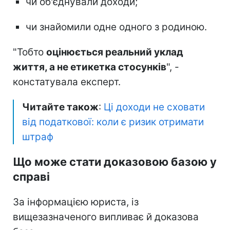
чи об'єднували доходи;
чи знайомили одне одного з родиною.
"Тобто
оцінюється реальний уклад
життя, а не етикетка стосунків
", -
констатувала експерт.
Читайте також
:
Ці доходи не сховати
від податкової: коли є ризик отримати
штраф
Що може стати доказовою базою у
справі
За інформацією юриста, із
вищезазначеного випливає й доказова