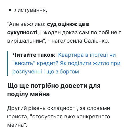
листування.
"Але важливо:
суд оцінює це в
сукупності
, і жоден доказ сам по собі не є
вирішальним", - наголосила Салієнко.
Читайте також
:
Квартира в іпотеці чи
"висить" кредит? Як поділити житло при
розлученні і що з боргом
Що ще потрібно довести для
поділу майна
Другий рівень складності, за словами
юриста, "стосується вже конкретного
майна".