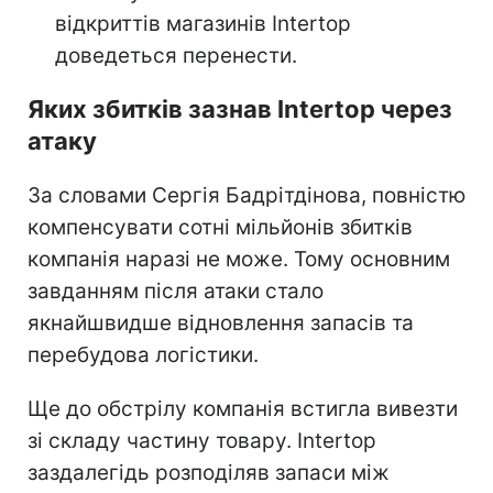
відкриттів магазинів Intertop
доведеться перенести.
Яких збитків зазнав Intertop через
атаку
За словами Сергія Бадрітдінова, повністю
компенсувати сотні мільйонів збитків
компанія наразі не може. Тому основним
завданням після атаки стало
якнайшвидше відновлення запасів та
перебудова логістики.
Ще до обстрілу компанія встигла вивезти
зі складу частину товару. Intertop
заздалегідь розподіляв запаси між