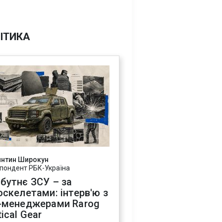
ІТИКА
янтин Широкун
пондент РБК-Україна
бутнє ЗСУ – за
оскелетами: інтерв'ю з
-менеджерами Rarog
ical Gear