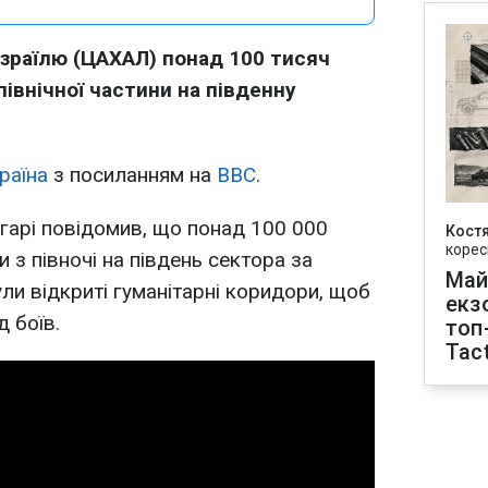
Ізраїлю (ЦАХАЛ) понад 100 тисяч
північної частини на південну
раїна
з посиланням на
BBC
.
гарі повідомив, що понад 100 000
Кост
корес
и з півночі на південь сектора за
Май
були відкриті гуманітарні коридори, щоб
екз
 боїв.
топ
Tact