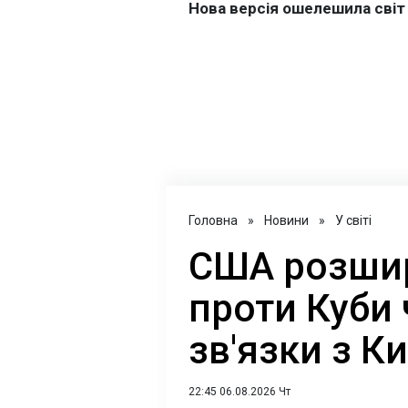
Головна
»
Новини
»
У світі
США розшир
проти Куби 
зв'язки з К
22:45 06.08.2026 Чт