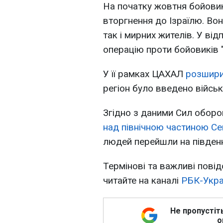
На початку жовтня бойов
вторгнення до Ізраїлю. Во
так і мирних жителів. У від
операцію проти бойовиків "З
У її рамках ЦАХАЛ
розшири
регіон було введено війська
Згідно з даними Сил обор
над північною частиною Се
людей перейшли на південн
Термінові та важливі повід
читайте на каналі
РБК-Укра
Не пропустіт
о