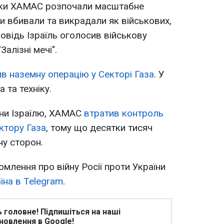
ики ХАМАС розпочали масштабне
ни вбивали та викрадали як військових,
повідь Ізраїль оголосив військову
алізні мечі".
в наземну операцію у Секторі Газа
. У
 та техніку.
они Ізраїлю, ХАМАС
втратив контроль
ктору Газа
, тому що десятки тисяч
у сторон.
омлення про війну Росії проти України
їна в Telegram
.
ь головне! Підпишіться на наші
новлення в Google!