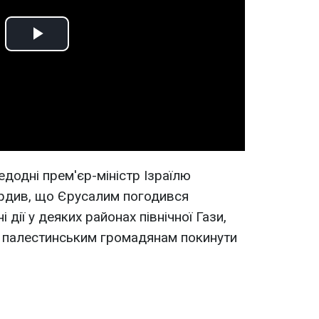
Play
Video
додні прем'єр-міністр Ізраїлю
ердив, що Єрусалим погодився
дії у деяких районах північної Гази,
 палестинським громадянам покинути