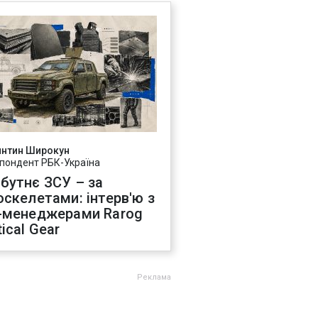
янтин Широкун
пондент РБК-Україна
бутнє ЗСУ – за
оскелетами: інтерв'ю з
-менеджерами Rarog
ical Gear