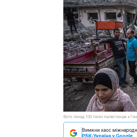
Фото: понад 100 тисяч палестинців з Га
Вимкни хаос міжнародн
РБК-Україна у Google