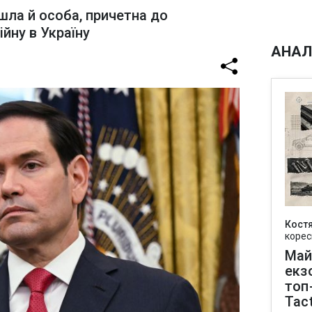
шла й особа, причетна до
ійну в Україну
АНАЛ
Кост
корес
Май
екз
топ
Tact