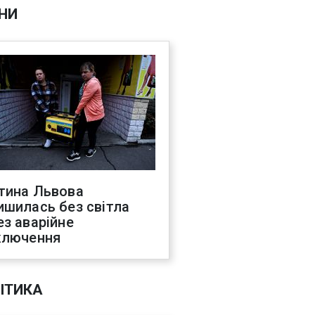
НИ
тина Львова
ишилась без світла
ез аварійне
ключення
ІТИКА