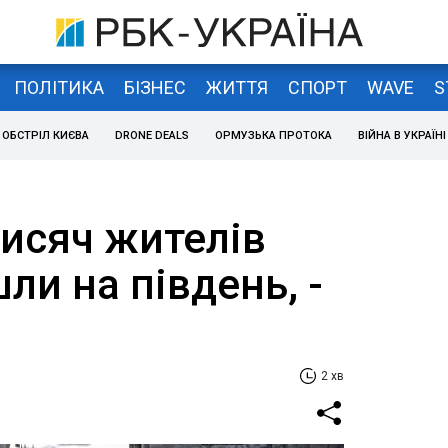
ПОЛІТИКА
БІЗНЕС
ЖИТТЯ
СПОРТ
WAVE
S
ОБСТРІЛ КИЄВА
DRONE DEALS
ОРМУЗЬКА ПРОТОКА
ВІЙНА В УКРАЇНІ
тисяч жителів
ли на південь, -
2 хв