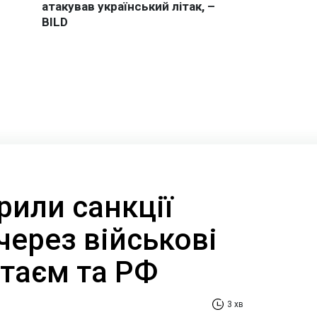
или санкції
через військові
итаєм та РФ
3 хв