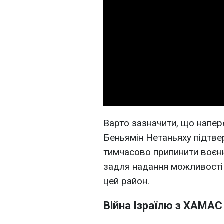
Варто зазначити, що напере
Беньямін Нетаньяху підтв
тимчасово припинити воєнні 
задля надання можливості
цей район.
Війна Ізраїлю з ХАМАС