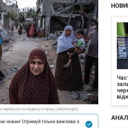
НОВИ
Час
зал
чер
від
зи перейшли на південну сторону (GettyImages)
АНАЛ
их новин! Отримуй тільки важливе з