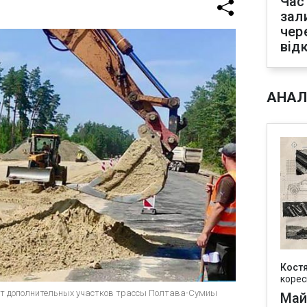
Час
зал
чер
від
АНАЛ
Кост
корес
онт дополнительных участков трассы Полтава-Сумиы
Май