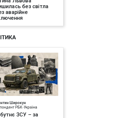
тина Львова
ишилась без світла
ез аварійне
ключення
ІТИКА
янтин Широкун
пондент РБК-Україна
бутнє ЗСУ – за