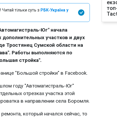
екз
топ
 Читай тільки суть з
РБК-Україна у
Tact
Автомагистраль-Юг" начала
х дополнительных участков и двух
де Тростянец Сумской области на
тава". Работы выполняются по
ольшая стройка".
анице "Большой стройки" в Facebook.
ошлом году "Автомагистраль-Юг"
отдельных отрезках участка этой
ыроватка в направлении села Боромля.
 ремонта, который начался сейчас, то