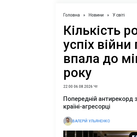
Головна
»
Новини
»
У світі
Кількість ро
успіх війни
впала до мі
року
22:00 06.08.2026 Чт
Попередній антирекорд за
країні-агресорці
ВАЛЕРІЙ УЛЬЯНЕНКО