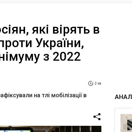
сіян, які вірять в
 проти України,
німуму з 2022
2 хв
фіксували на тлі мобілізації в
АНАЛ