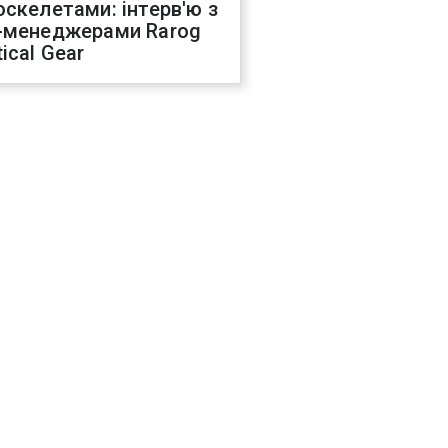
оскелетами: інтерв'ю з
-менеджерами Rarog
ical Gear