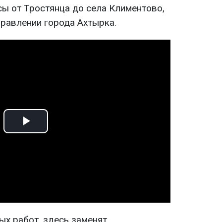
сы от Тростянца до села Климентово,
правлении города Ахтырка.
Play
Video
х работ, здесь заменят