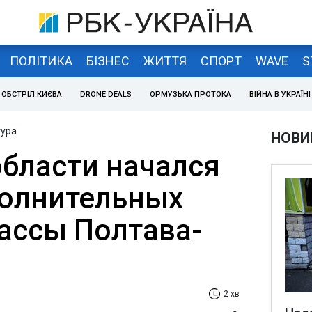
ПОЛІТИКА
БІЗНЕС
ЖИТТЯ
СПОРТ
WAVE
S
ОБСТРІЛ КИЄВА
DRONE DEALS
ОРМУЗЬКА ПРОТОКА
ВІЙНА В УКРАЇНІ
тура
НОВИ
области начался
олнительных
рассы Полтава-
2 хв