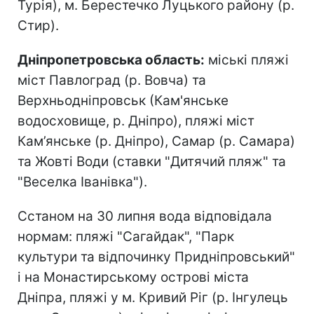
Турія), м. Берестечко Луцького району (р.
Стир).
Дніпропетровська область:
міські пляжі
міст Павлоград (р. Вовча) та
Верхньодніпровськ (Кам'янське
водосховище, р. Дніпро), пляжі міст
Кам’янське (р. Дніпро), Самар (р. Самара)
та Жовті Води (ставки "Дитячий пляж" та
"Веселка Іванівка").
Сстаном на 30 липня вода відповідала
нормам: пляжі "Сагайдак", "Парк
культури та відпочинку Придніпровський"
і на Монастирському острові міста
Дніпра, пляжі у м. Кривий Ріг (р. Інгулець