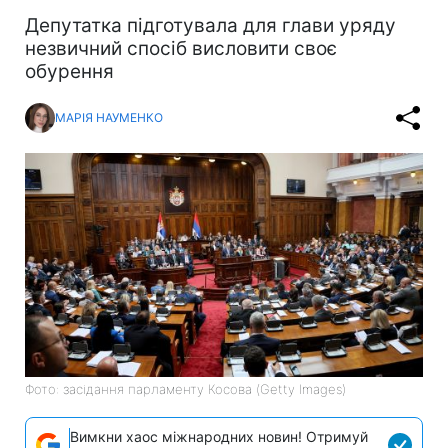
Депутатка підготувала для глави уряду
незвичний спосіб висловити своє
обурення
МАРІЯ НАУМЕНКО
Фото: засідання парламенту Косова (Getty Images)
Вимкни хаос міжнародних новин! Отримуй