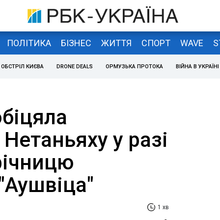
ПОЛІТИКА
БІЗНЕС
ЖИТТЯ
СПОРТ
WAVE
S
ОБСТРІЛ КИЄВА
DRONE DEALS
ОРМУЗЬКА ПРОТОКА
ВІЙНА В УКРАЇНІ
біцяла
Нетаньяху у разі
річницю
"Аушвіца"
1 хв