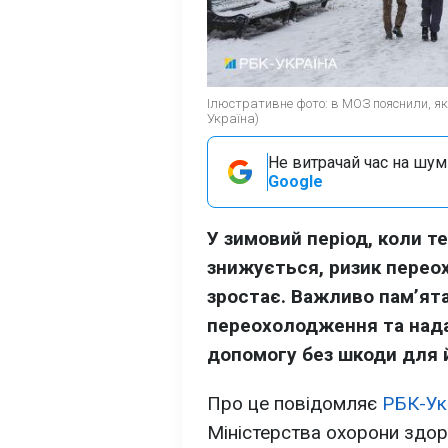
Ілюстративне фото: в МОЗ пояснили, як
Україна)
Не витрачай час на шум!
Google
У зимовий період, коли т
знижується, ризик перео
зростає. Важливо пам’ята
переохолодження та над
допомогу без шкоди для й
Про це повідомляє
РБК-Ук
Міністерства охорони здор