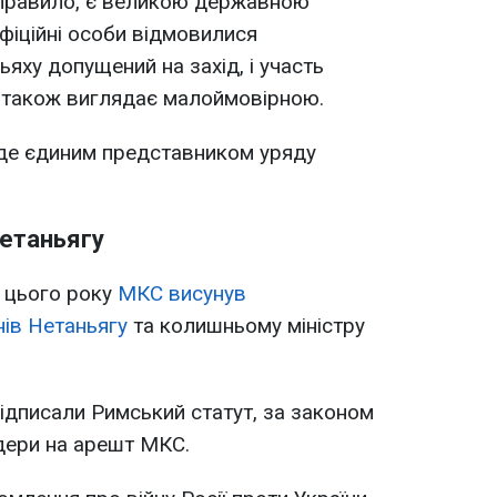
 правило, є великою державною
офіційні особи відмовилися
ьяху допущений на захід, і участь
а також виглядає малоймовірною.
уде єдиним представником уряду
етаньягу
 цього року
МКС висунув
нів Нетаньягу
та колишньому міністру
підписали Римський статут, за законом
дери на арешт МКС.