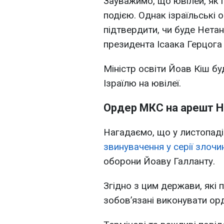
Зауважимо, що ювілей, як
подією. Однак ізраїльські 
підтвердити, чи буде Нетан
президента Ісаака Герцог
Міністр освіти Йоав Кіш б
Ізраїлю на ювілеї.
Ордер МКС на арешт Н
Нагадаємо, що у листопаді
звинувачення у серії злочи
оборони Йоаву Галланту.
Згідно з цим держави, які 
зобов’язані виконувати ор