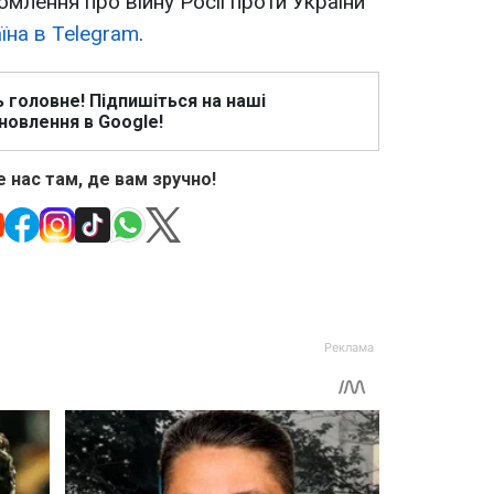
омлення про війну Росії проти України
їна в Telegram
.
ь головне! Підпишіться на наші
новлення в Google!
 нас там, де вам зручно!