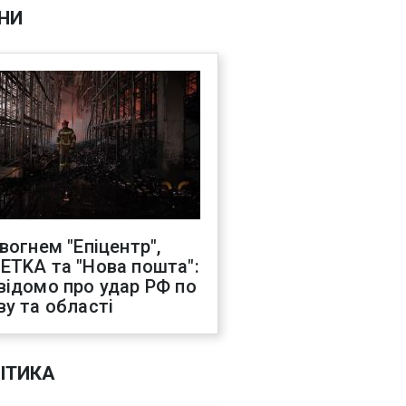
НИ
 вогнем "Епіцентр",
ETKA та "Нова пошта":
відомо про удар РФ по
ву та області
ІТИКА