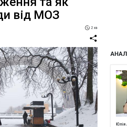
ження та як
ди від МОЗ
2 хв
АНАЛ
Юлія