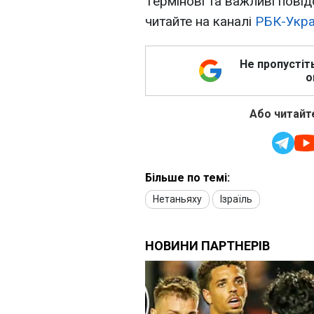
Термінові та важливі повід
читайте на каналі
РБК-Укра
Не пропустіт
о
Або читайте
Більше по темі:
Нетаньяху
Ізраїль