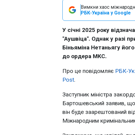
Вимкни хаос міжнародн
РБК-Україна у Google
У січні 2025 року відзна
"Аушвіца". Однак у разі п
Біньяміна Нетаньягу йог
до ордера МКС.
Про це повідомляє
РБК-Ук
Post
.
Заступник міністра закор
Бартошевський заявив, що
він буде заарештований ві
Міжнародним кримінальним