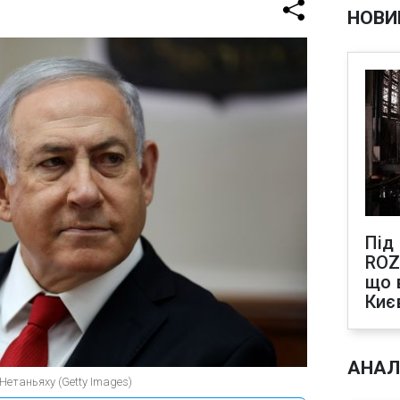
НОВИ
Під
ROZ
що 
Киє
АНАЛ
Нетаньяху (Getty Images)