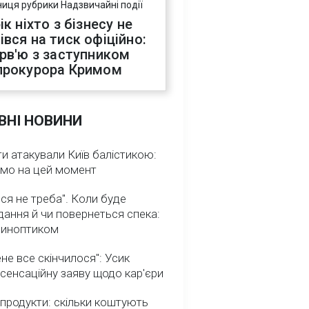
ниця рубрики Надзвичайні події
ік ніхто з бізнесу не
івся на тиск офіційно:
ерв'ю з заступником
прокурора Кримом
ВНІ НОВИНИ
и атакували Київ балістикою:
омо на цей момент
ся не треба". Коли буде
ання й чи повернеться спека:
 синоптиком
не все скінчилося": Усик
сенсаційну заяву щодо кар'єри
 продукти: скільки коштують