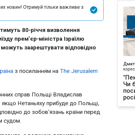
их новин! Отримуй тільки важливе з
чатимуть 80-річчя визволення
риїзду прем’єр-міністра Ізраїлю
о можуть заарештувати відповідно
Дмит
корес
раїна
з посиланням на
The Jerusalem
"Пек
Чи 
пос
донних справ Польщі Владислав
рос
 якщо Нетаньяху прибуде до Польщі,
дповідно до зобов'язань країни перед
 судом.