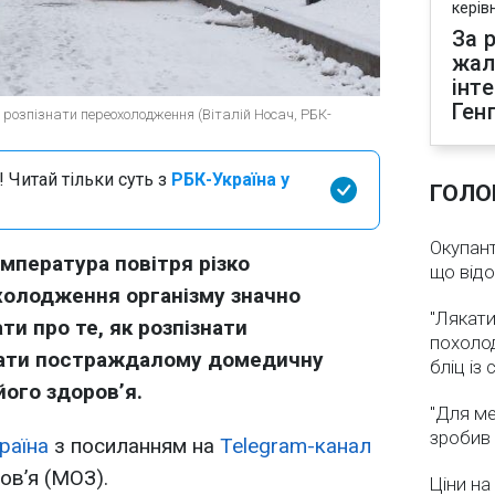
керів
За р
жал
інт
Ген
 розпізнати переохолодження (Віталій Носач, РБК-
 Читай тільки суть з
РБК-Україна у
ГОЛО
Окупант
емпература повітря різко
що від
холодження організму значно
"Лякати
ти про те, як розпізнати
похолод
ати постраждалому домедичну
бліц із
ого здоров’я.
"Для ме
зробив 
раїна
з посиланням на
Telegram-канал
ов’я (МОЗ).
Ціни на