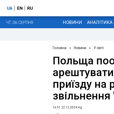
UA
EN
RU
НОВИНИ
АНАЛІТИКА
ЧТ, 06 СЕРПНЯ
Головна
»
Новини
»
У світі
Польща поо
арештувати 
приїзду на 
звільнення 
16:51 22.12.2024 Нд