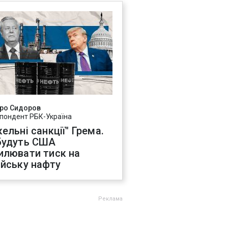
ро Сидоров
пондент РБК-Україна
ельні санкції" Грема.
будуть США
илювати тиск на
ійську нафту