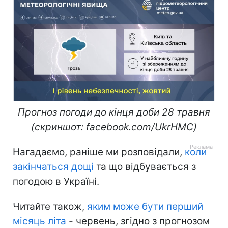
Прогноз погоди до кінця доби 28 травня
(скриншот: facebook.com/UkrHMC)
Нагадаємо, раніше ми розповідали,
коли
закінчаться дощі
та що відбувається з
погодою в Україні.
Читайте також,
яким може бути перший
місяць літа
- червень, згідно з прогнозом