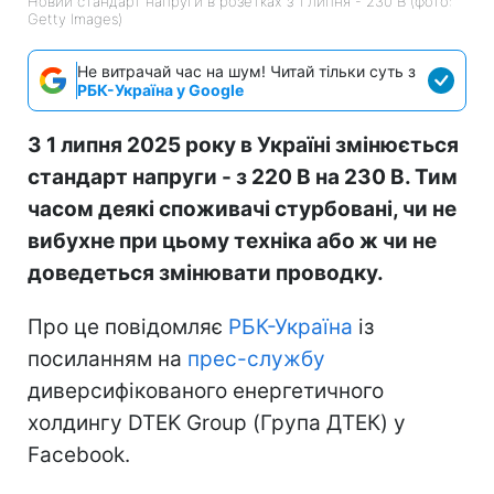
Новий стандарт напруги в розетках з 1 липня - 230 В (фото:
Getty Images)
Не витрачай час на шум! Читай тільки суть з
РБК-Україна у Google
З 1 липня 2025 року в Україні змінюється
стандарт напруги - з 220 В на 230 В. Тим
часом деякі споживачі стурбовані, чи не
вибухне при цьому техніка або ж чи не
доведеться змінювати проводку.
Про це повідомляє
РБК-Україна
із
посиланням на
прес-службу
диверсифікованого енергетичного
холдингу DTEK Group (Група ДТЕК) у
Facebook.