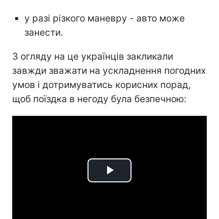
у разі різкого маневру - авто може
занести.
З огляду на це українців закликали
завжди зважати на ускладнення погодних
умов і дотримуватись корисних порад,
щоб поїздка в негоду була безпечною:
Play
Video