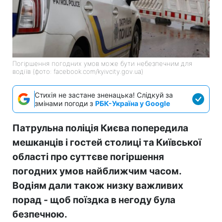
Погіршення погодних умов може бути небезпечним для
водіїв (фото: facebook.com/kyivcity.gov.ua)
Стихія не застане зненацька! Слідкуй за
змінами погоди з
РБК-Україна у Google
Патрульна поліція Києва попередила
мешканців і гостей столиці та Київської
області про суттєве погіршення
погодних умов найближчим часом.
Водіям дали також низку важливих
порад - щоб поїздка в негоду була
безпечною.