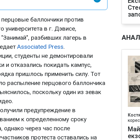
Екс
Сте
зап
 перцовые баллончики против
 университета в г. Дэвисе,
АНАЛ
 "Занимай", разбивших лагерь в
редает
Associated Press
.
ции, студенты не демонтировали
и и отказались покидать кампус,
ядка пришлось применить силу. Тот
ало распыление перцового баллончика
выяснилось, поскольку один из зевак
идео.
 получили предупреждение в
Кост
ванием к определенному сроку
корес
, однако через час после
Май
екз
участников протеста оставались на