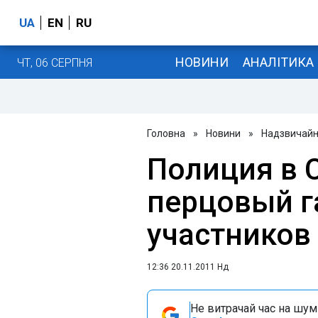
UA
EN
RU
НОВИНИ
АНАЛІТИКА
ЧТ, 06 СЕРПНЯ
Головна
»
Новини
»
Надзвичайні
Полиция в 
перцовый г
участников
12:36 20.11.2011 Нд
Не витрачай час на шум!