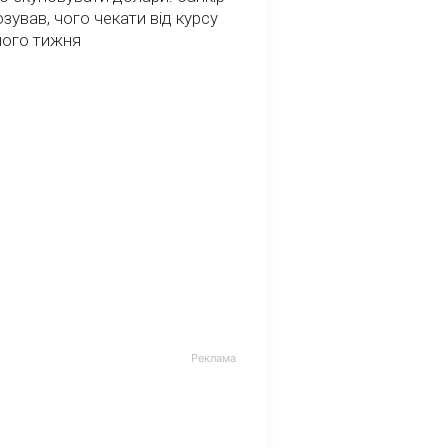
зував, чого чекати від курсу
ного тижня