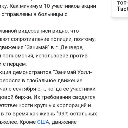
топ
ку. Как минимум 10 участников акции
Tact
- отправлены в больницы с
еланной видеозаписи видно, что
ают сопротивление полиции, поэтому,
вижения "Занимай" в г. Денвере,
 полномочия, использовав против
 с перцем.
кция демонстрантов "Занимай Уолл-
ереросла в глобальное движение
чале сентября с.г., когда ее участники
довой биржи. Их требования сводятся
етственности крупных корпораций и
 в то время как жизнь "99% остальных
тяжелее. Кроме
США
, движение