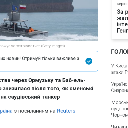
керів
За р
жал
інт
Ген
довжує загострюватися (Getty Images)
ГОЛО
их новин! Отримуй тільки важливе з
У Києві
атаки 
тва через Ормузьку та Баб-ель-
Українс
 знизилася після того, як єменські
Сизран
 на саудівський танкер
Морськ
суднопл
раїна
з посиланням на
Reuters
.
Чорном
Чи варт