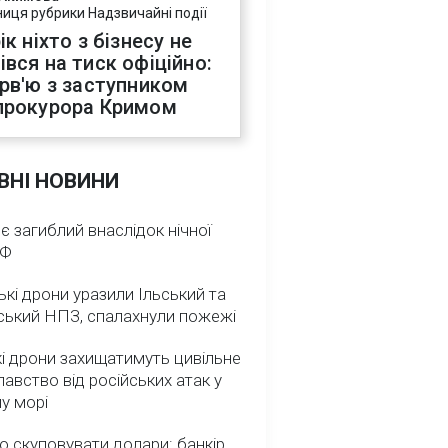
ниця рубрики Надзвичайні події
ік ніхто з бізнесу не
івся на тиск офіційно:
ерв'ю з заступником
прокурора Кримом
ВНІ НОВИНИ
 є загиблий внаслідок нічної
РФ
ькі дрони уразили Ільський та
ський НПЗ, спалахнули пожежі
і дрони захищатимуть цивільне
авство від російських атак у
у морі
о скуповувати долари: банкір