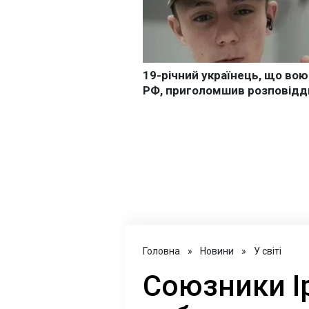
Головна
»
Новини
»
У світі
Союзники І