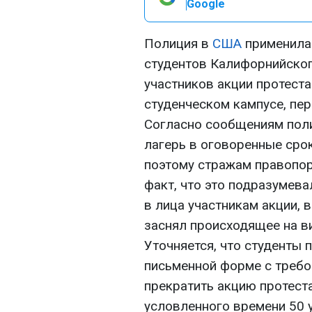
Google
Полиция в
США
применила
студентов Калифорнийского
участников акции протеста
студенческом кампусе, пе
Согласно сообщениям поли
лагерь в оговоренные срок
поэтому стражам правопор
факт, что это подразумев
в лица участникам акции, 
заснял происходящее на в
Уточняется, что студенты
письменной форме с требо
прекратить акцию протеста
условленного времени 50 