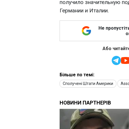
получило значительную по
Германии и Италии.
Не пропустіт
о
Або читайте
Більше по темі:
Сполучені Штати Америки
Asso