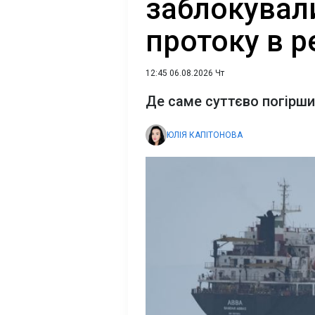
заблокувал
протоку в р
12:45 06.08.2026 Чт
Де саме суттєво погірши
ЮЛІЯ КАПІТОНОВА