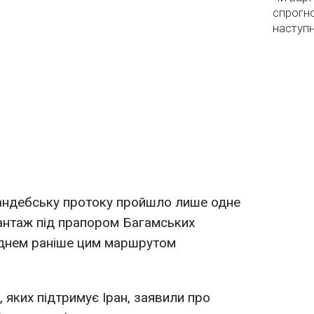
спрогно
наступ
андебську протоку пройшло лише одне
антаж під прапором Багамських
, днем раніше цим маршрутом
, яких підтримує Іран, заявили про