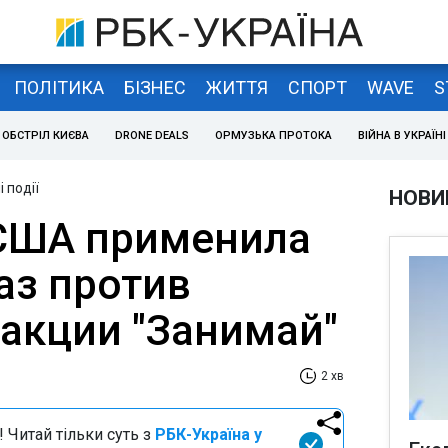
ПОЛІТИКА
БІЗНЕС
ЖИТТЯ
СПОРТ
WAVE
S
ОБСТРІЛ КИЄВА
DRONE DEALS
ОРМУЗЬКА ПРОТОКА
ВІЙНА В УКРАЇНІ
 події
НОВИ
США применила
аз против
 акции "Занимай"
2 хв
 Читай тільки суть з
РБК-Україна у