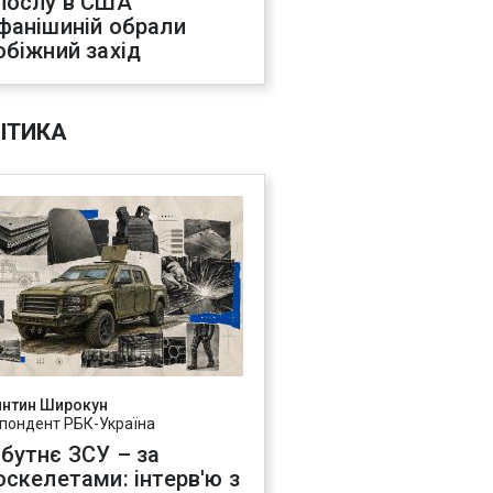
послу в США
фанішиній обрали
обіжний захід
ІТИКА
янтин Широкун
пондент РБК-Україна
бутнє ЗСУ – за
оскелетами: інтерв'ю з