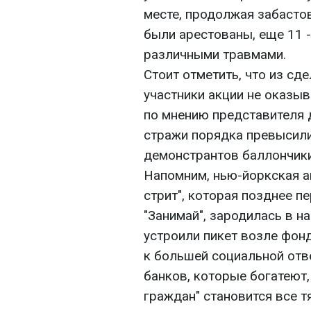
месте, продолжая забастов
были арестованы, еще 11 
различными травмами.
Стоит отметить, что из сд
участники акции не оказыв
по мнению представителя д
стражи порядка превысили
демонстрантов баллончики
Напомним, нью-йоркская а
стрит", которая позднее п
"Занимай", зародилась в на
устроили пикет возле фон
к большей социальной отв
банков, которые богатеют,
граждан" становится все 