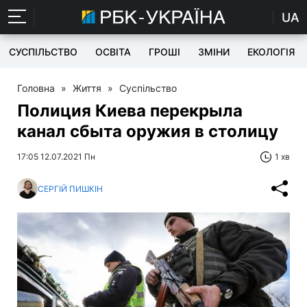
UA
СУСПІЛЬСТВО
ОСВІТА
ГРОШІ
ЗМІНИ
ЕКОЛОГІЯ
Головна
»
Життя
»
Суспільство
Полиция Киева перекрыла
канал сбыта оружия в столицу
17:05 12.07.2021 Пн
1 хв
СЕРГІЙ ПИШКІН