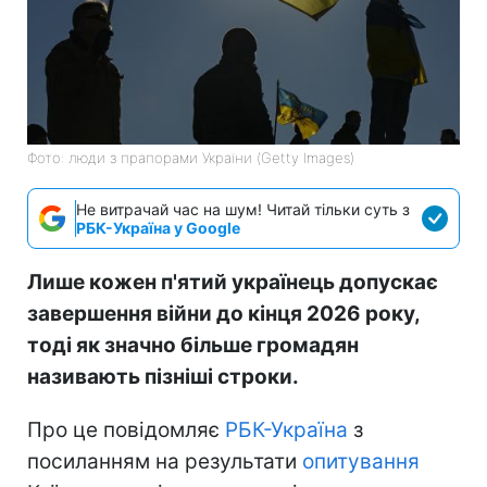
Фото: люди з прапорами України (Getty Images)
Не витрачай час на шум! Читай тільки суть з
РБК-Україна у Google
Лише кожен п'ятий українець допускає
завершення війни до кінця 2026 року,
тоді як значно більше громадян
називають пізніші строки.
Про це повідомляє
РБК-Україна
з
посиланням на результати
опитування