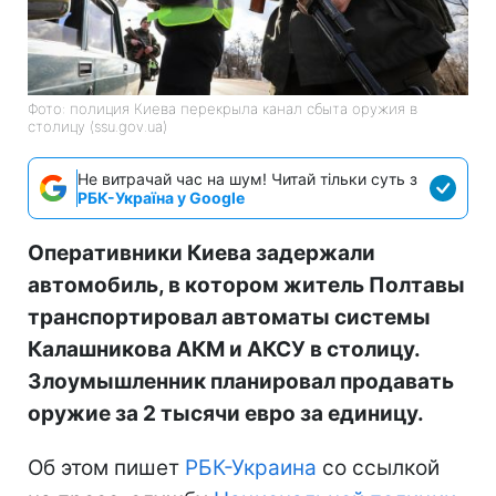
Фото: полиция Киева перекрыла канал сбыта оружия в
столицу (ssu.gov.ua)
Не витрачай час на шум! Читай тільки суть з
РБК-Україна у Google
Оперативники Киева задержали
автомобиль, в котором житель Полтавы
транспортировал автоматы системы
Калашникова АКМ и АКСУ в столицу.
Злоумышленник планировал продавать
оружие за 2 тысячи евро за единицу.
Об этом пишет
РБК-Украина
со ссылкой