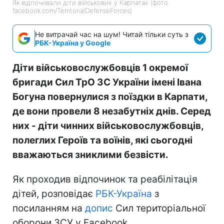
Як відпочивали діти військових у Карпатах (фото:
facebook.com/TerritorialDefenseForces)
Не витрачай час на шум! Читай тільки суть з
РБК-Україна у Google
Діти військовослужбовців 1 окремої
бригади Сил ТрО ЗС України імені Івана
Богуна повернулися з поїздки в Карпати,
де вони провели 8 незабутніх днів. Серед
них - діти чинних військовослужбовців,
полеглих Героїв та воїнів, які сьогодні
вважаються зниклими безвісти.
Як проходив відпочинок та реабілітація
дітей, розповідає
РБК-Україна
з
посиланням на
допис
Сил територіальної
оборони ЗСУ у Facebook.