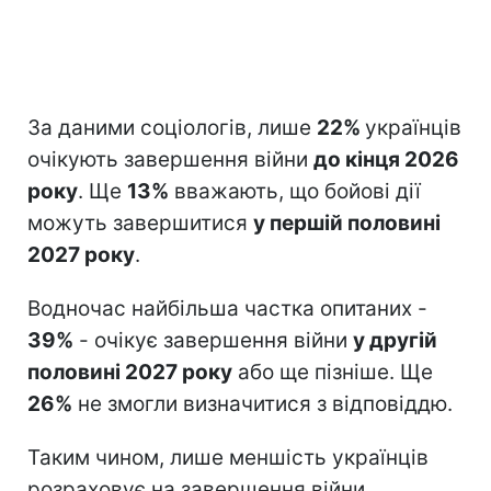
За даними соціологів, лише
22%
українців
очікують завершення війни
до кінця 2026
року
. Ще
13%
вважають, що бойові дії
можуть завершитися
у першій половині
2027 року
.
Водночас найбільша частка опитаних -
39%
- очікує завершення війни
у другій
половині 2027 року
або ще пізніше. Ще
26%
не змогли визначитися з відповіддю.
Таким чином, лише меншість українців
розраховує на завершення війни