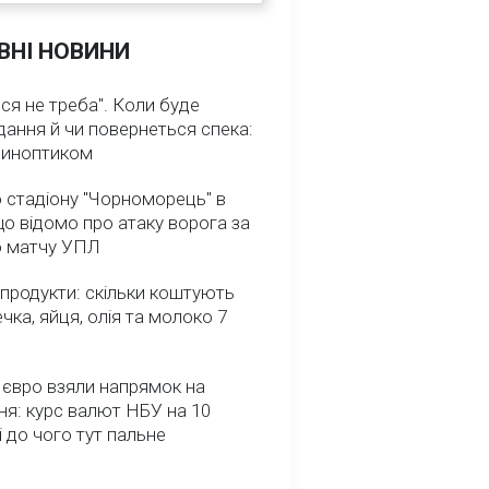
ВНІ НОВИНИ
ся не треба". Коли буде
ання й чи повернеться спека:
 синоптиком
 стадіону "Чорноморець" в
що відомо про атаку ворога за
о матчу УПЛ
 продукти: скільки коштують
речка, яйця, олія та молоко 7
 євро взяли напрямок на
я: курс валют НБУ на 10
і до чого тут пальне