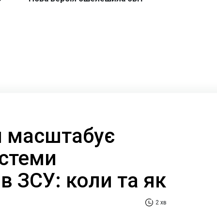
 масштабує
стеми
в ЗСУ: коли та як
2 хв