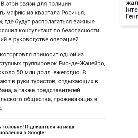
жал
"В этой связи для полиции
інт
ть мафию из квартала Росинья,
Ген
, где будут располагаться важные
ояснил консультант по безопасности
ий в руководстве операцией.
ркоторговля приносит одной из
ступных группировок Рио-де-Жанейро,
коло 50 млн долл. ежегодно. В
ают в руки туристов, отдыхающих в
ана, а также представителей
ильского общества, проживающих в
.
ь головне! Підпишіться на наші
новлення в Google!