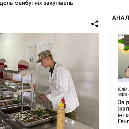
дель майбутніх закупівель
АНАЛ
Юлія
керів
За р
жал
інт
Ген