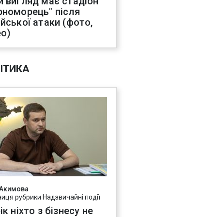
й вигляд має стадіон
рноморець" після
ійської атаки (фото,
ео)
ІТИКА
 Акимова
ниця рубрики Надзвичайні події
ік ніхто з бізнесу не