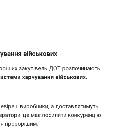
ування військових
оронних закупівель ДОТ розпочинають
истеми харчування військових.
ревірені виробники, а доставлятимуть
ператори: це має посилити конкуренцію
ня прозорішим.