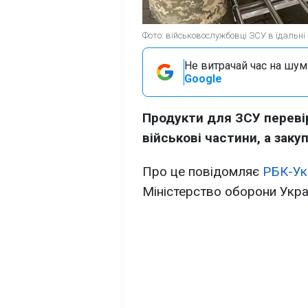
Фото: військовослужбовці ЗСУ в їдальні
Не витрачай час на шум!
Google
Продукти для ЗСУ переві
військові частини, а заку
Про це повідомляє
РБК-Ук
Міністерство оборони Укра