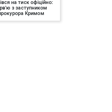
івся на тиск офіційно:
ерв'ю з заступником
прокурора Кримом