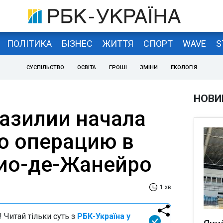
ПОЛІТИКА
БІЗНЕС
ЖИТТЯ
СПОРТ
WAVE
S
СУСПІЛЬСТВО
ОСВІТА
ГРОШІ
ЗМІНИ
ЕКОЛОГІЯ
НОВИ
азилии начала
ю операцию в
ио-де-Жанейро
1 хв
 Читай тільки суть з
РБК-Україна у