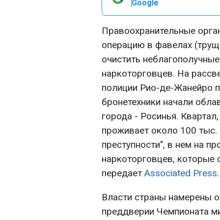
Google
Правоохранительные орга
операцию в фавелах (трущ
очистить неблагополучные
наркоторговцев. На рассв
полиции Рио-де-Жанейро п
бронетехники начали обла
города - Росинья. Квартал,
проживает около 100 тыс. 
преступности", в нем на п
наркоторговцев, которые ф
передает
Associated Press
.
Власти страны намерены оч
преддверии Чемпионата мир