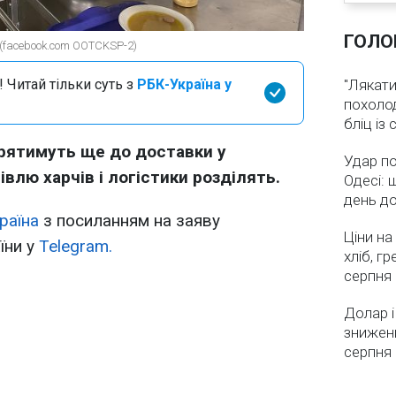
ГОЛО
 (facebook.com OOTCKSP-2)
 Читай тільки суть з
РБК-Україна у
"Лякати
похолод
бліц із
рятимуть ще до доставки у
Удар по
півлю харчів і логістики розділять.
Одесі: 
день д
раїна
з посиланням на заяву
Ціни на
їни у
Telegram.
хліб, г
серпня
Долар і
зниженн
серпня 