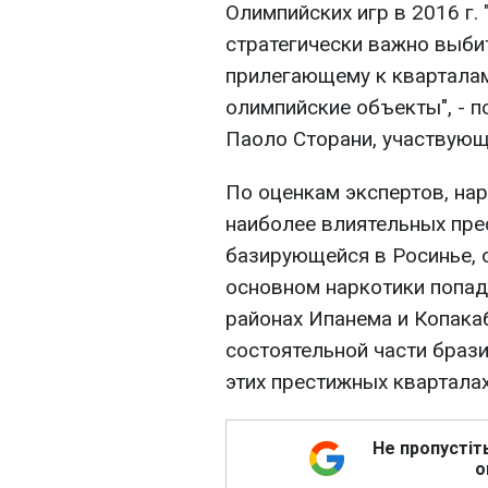
Олимпийских игр в 2016 г. 
стратегически важно выби
прилегающему к кварталам
олимпийские объекты", - п
Паоло Сторани, участвующ
По оценкам экспертов, на
наиболее влиятельных пре
базирующейся в Росинье, о
основном наркотики попад
районах Ипанема и Копакаб
состоятельной части браз
этих престижных кварталах
Не пропустіт
о