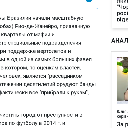
Яки
"Чо
рос
ны Бразилии начали масштабную
від
обах) Рио-де-Жанейро, призванную
 кварталы от мафии и
АНАЛ
ете специальные подразделения
ри поддержке вертолетов и
вы в одной из самых больших фавел
 в котором, по оценкам властей,
человек, является "рассадником
ротяжении десятилетий орудуют банды
актически все "прибрали к рукам",
Юлія
истить город от преступности в
керів
а по футболу в 2014 г. и
За р