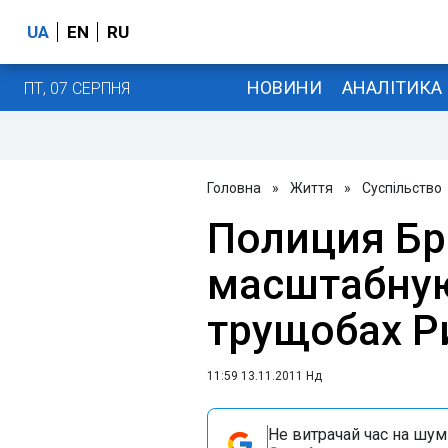
UA
EN
RU
НОВИНИ
АНАЛІТИКА
ПТ, 07 СЕРПНЯ
Головна
»
Життя
»
Суспільство
Полиция Бр
масштабну
трущобах Р
11:59 13.11.2011 Нд
Не витрачай час на шум!