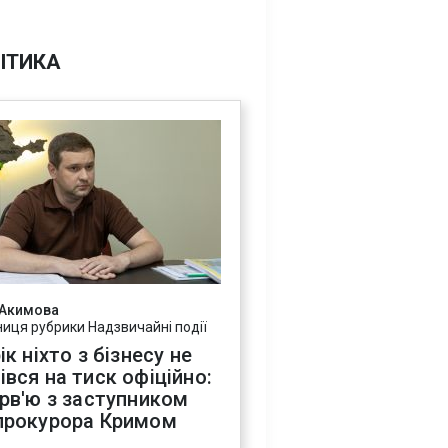
ІТИКА
 Акимова
ниця рубрики Надзвичайні події
ік ніхто з бізнесу не
івся на тиск офіційно:
ерв'ю з заступником
прокурора Кримом