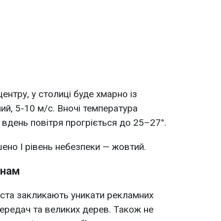
нтру, у столиці буде хмарно із
ний, 5-10 м/с. Вночі температура
 вдень повітря прогріється до 25–27°.
ено І рівень небезпеки — жовтий.
янам
іста закликають уникати рекламних
передач та великих дерев. Також не