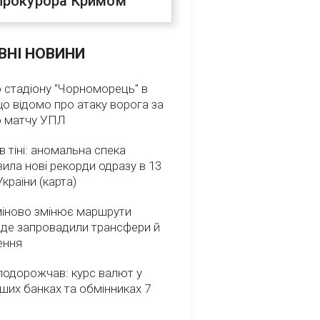
прокурора Кримом
ВНІ НОВИНИ
 стадіону "Чорноморець" в
що відомо про атаку ворога за
о матчу УПЛ
в тіні: аномальна спека
ила нові рекорди одразу в 13
України (карта)
міново змінює маршрути
: де запровадили трансфери й
ення
подорожчав: курс валют у
ших банках та обмінниках 7