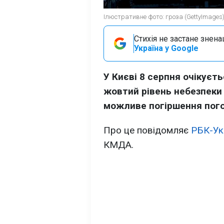
Ілюстративне фото: гроза (GettyImages
Стихія не застане знена
Україна у Google
У Києві 8 серпня очікуєт
жовтий рівень небезпеки
можливе погіршення пого
Про це повідомляє
РБК-Ук
КМДА.