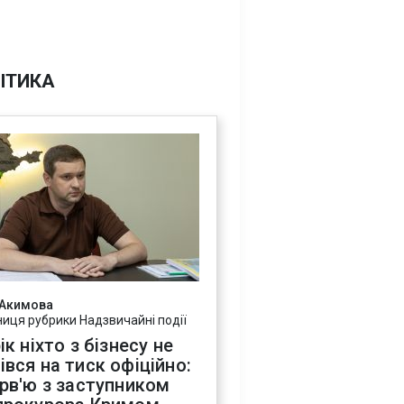
ІТИКА
 Акимова
ниця рубрики Надзвичайні події
ік ніхто з бізнесу не
івся на тиск офіційно:
ерв'ю з заступником