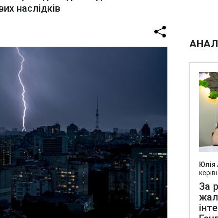
их наслідків
АНАЛ
Юлія
керів
За р
жал
інт