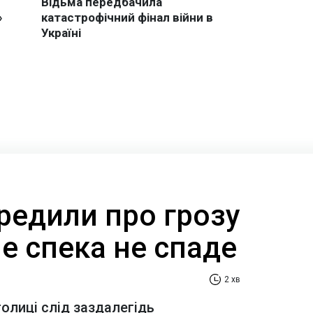
редили про грозу
ле спека не спаде
2 хв
олиці слід заздалегідь