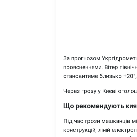
За прогнозом Укргідрометце
проясненнями. Вітер північ
становитиме близько +20°,
Через грозу у Києві оголош
Що рекомендують ки
Під час грози мешканців м
конструкцій, ліній електро