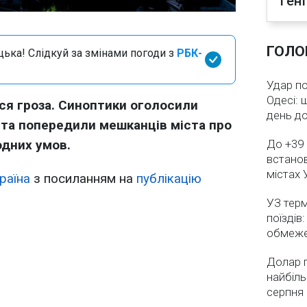
Ген
)
ГОЛО
цька! Слідкуй за змінами погоди з
РБК-
Удар по
Одесі: 
ься гроза. Синоптики оголосили
день д
 та попередили мешканців міста про
дних умов.
До +39 
встанов
містах 
раїна
з посиланням на
публікацію
УЗ тер
поїздів
обмеж
Долар 
найбіль
серпня