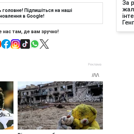
За р
жал
ь головне! Підпишіться на наші
інт
новлення в Google!
Ген
 нас там, де вам зручно!