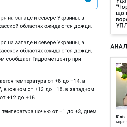
Уда
"Чо
що 
бря на западе и севере Украины, а
вор
УП
касской областях ожидаются дожди,
бря на западе и севере Украины, а
АНАЛ
касской областях ожидаются дожди,
том сообщает Гидрометцентр при
ется температура от +8 до +14, в
, в южном от +13 до +18, в западном
от +12 до +18.
 температура ночью от +1 до +3, днем
Юлія
керів