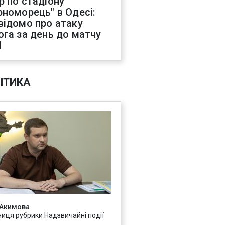
р по стадіону
рноморець" в Одесі:
відомо про атаку
ога за день до матчу
Л
ІТИКА
 Акимова
ниця рубрики Надзвичайні події