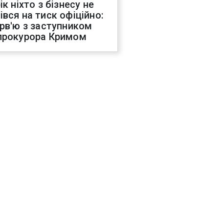
ік ніхто з бізнесу не
івся на тиск офіційно:
ерв'ю з заступником
прокурора Кримом