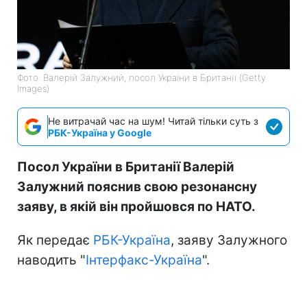
Фото: Валерій Залужний, посол України в Британії (Getty
Images)
Не витрачай час на шум! Читай тільки суть з
РБК-Україна у Google
Посол України в Британії Валерій
Залужний пояснив свою резонансну
заяву, в якій він пройшовся по НАТО.
Як передає
РБК-Україна
, заяву Залужного
наводить "
Інтерфакс-Україна
".