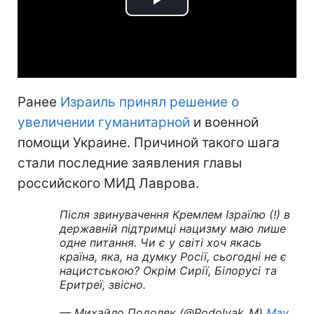
Play
Video
Ранее
Израиль принял решение о
увеличении гуманитарной
и военной
помощи Украине. Причиной такого шага
стали последние заявления главы
российского МИД Лаврова.
Після звинувачення Кремлем Ізраїлю (!) в
державній підтримці нацизму маю лише
одне питання. Чи є у світі хоч якась
країна, яка, на думку Росії, сьогодні не є
нацистською? Окрім Сирії, Білорусі та
Еритреї, звісно.
— Михайло Подоляк (@Podolyak_M)
May