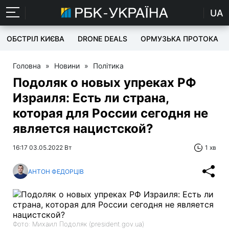
UA
ОБСТРІЛ КИЄВА
DRONE DEALS
ОРМУЗЬКА ПРОТОКА
Головна
»
Новини
»
Політика
Подоляк о новых упреках РФ
Израиля: Есть ли страна,
которая для России сегодня не
является нацистской?
16:17 03.05.2022 Вт
1 хв
АНТОН ФЕДОРЦІВ
Фото: Михаил Подоляк (president.gov.ua)