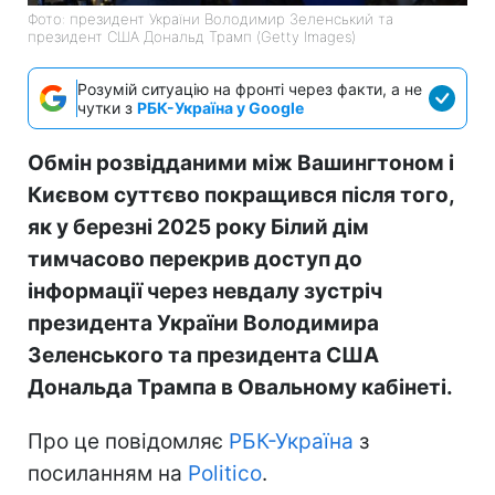
Фото: президент України Володимир Зеленський та
президент США Дональд Трамп (Getty Images)
Розумій ситуацію на фронті через факти, а не
чутки з
РБК-Україна у Google
Обмін розвідданими між Вашингтоном і
Києвом суттєво покращився після того,
як у березні 2025 року Білий дім
тимчасово перекрив доступ до
інформації через невдалу зустріч
президента України Володимира
Зеленського та президента США
Дональда Трампа в Овальному кабінеті.
Про це повідомляє
РБК-Україна
з
посиланням на
Politico
.