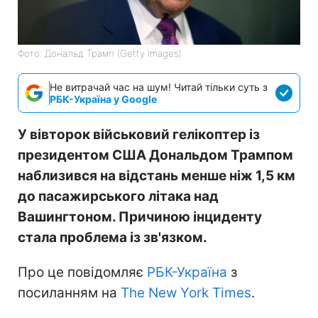
Фото: Дональд Трамп (Getty Images)
Не витрачай час на шум! Читай тільки суть з
РБК-Україна у Google
У вівторок військовий гелікоптер із
президентом США Дональдом Трампом
наблизився на відстань менше ніж 1,5 км
до пасажирського літака над
Вашингтоном. Причиною інциденту
стала проблема із зв'язком.
Про це повідомляє
РБК-Україна
з
посиланням на
The New York Times
.