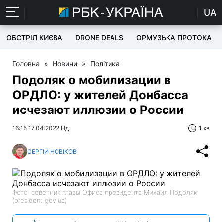
UA
ОБСТРІЛ КИЄВА
DRONE DEALS
ОРМУЗЬКА ПРОТОКА
Головна
»
Новини
»
Політика
Подоляк о мобилизации в
ОРДЛО: у жителей Донбасса
исчезают иллюзии о России
16:15 17.04.2022 Нд
1 хв
СЕРГІЙ НОВІКОВ
Фото: советник главы Офиса президента Михаил Подоляк
(president gov ua)