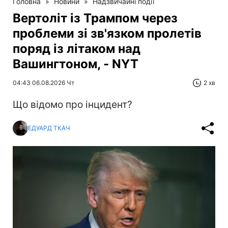
Головна
»
Новини
»
Надзвичайні події
Вертоліт із Трампом через
проблеми зі зв'язком пролетів
поряд із літаком над
Вашингтоном, - NYT
04:43 06.08.2026 Чт
2 хв
Що відомо про інцидент?
ЕДУАРД ТКАЧ