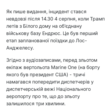
Як пише видання, інцидент стався
невдовзі після 14.30 4 серпня, коли Трамп
летів з Білого дому на об'єднану
військову базу Ендрюс. Це був перший
етап запланованої поїздки до Лос-
Анджелесу.
Згідно з аудіозаписами, перед зльотом
екіпаж вертольота Marine One (на борту
якого був президент США) - тричі
намагався попередити диспетчерів у
диспетчерській вежі Національного
аеропорту про те, що до зльоту
залишилося три хвилини.