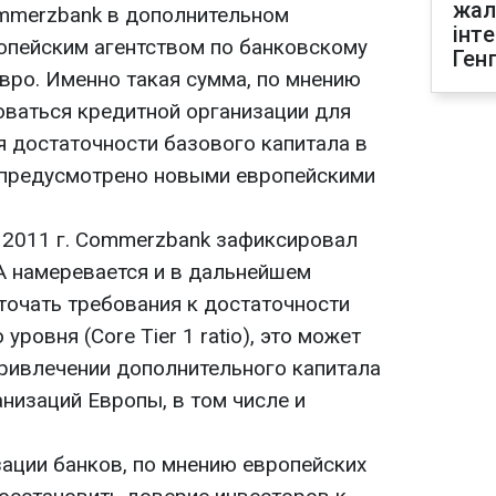
жал
mmerzbank в дополнительном
інт
опейским агентством по банковскому
Ген
евро. Именно такая сумма, по мнению
оваться кредитной организации для
я достаточности базового капитала в
то предусмотрено новыми европейскими
ле 2011 г. Commerzbank зафиксировал
BA намеревается и в дальнейшем
сточать требования к достаточности
уровня (Core Tier 1 ratio), это может
привлечении дополнительного капитала
низаций Европы, в том числе и
ации банков, по мнению европейских