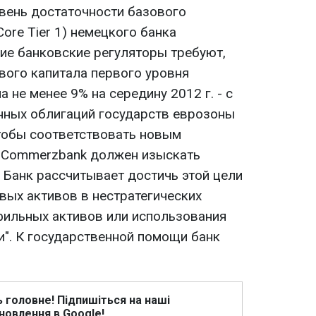
овень достаточности базового
ore Tier 1) немецкого банка
кие банковские регуляторы требуют,
вого капитала первого уровня
 не менее 9% на середину 2012 г. - с
нных облигаций государств еврозоны
тобы соответствовать новым
, Commerzbank должен изыскать
 Банк рассчитывает достичь этой цели
вых активов в нестратегических
фильных активов или использования
". К государственной помощи банк
ь головне! Підпишіться на наші
новлення в Google!