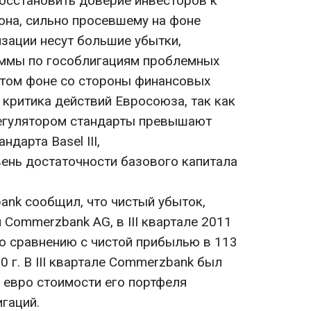
осстановить доверие инвесторов к
она, сильно просевшему на фоне
изации несут большие убытки,
уммы по гособлигациям проблемных
этом фоне со стороны финансовых
 критика действий Евросоюза, так как
егулятором стандарты превышают
дарта Basel III,
ень достаточности базового капитала
ank сообщил, что чистый убыток,
Commerzbank AG, в III квартале 2011
по сравнению с чистой прибылью в 113
10 г. В III квартале Commerzbank был
 евро стоимости его портфеля
гаций.