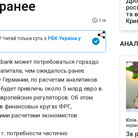
Дро
ранее
рос
та 
Кри
2 хв
 Читай тільки суть з
РБК-Україна у
АНАЛ
bank может потребоваться гораздо
апитала, чем ожидалось ранее.
 Германии, по расчетам аналитиков
будет привлечь около 5 млрд евро в
европейских регуляторов. Об этом
 в финансовых кругах ФРГ,
ими расчетами экономистов
Юлія
керів
 г. потребности частично
За р