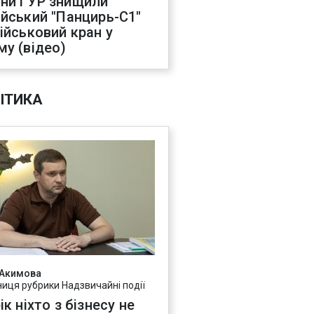
ни ГУР знищили
ійський "Панцирь-С1"
військовий кран у
му (відео)
ІТИКА
 Акимова
ниця рубрики Надзвичайні події
ік ніхто з бізнесу не