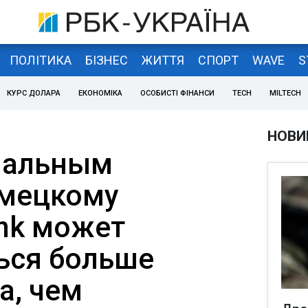
ПОЛІТИКА
БІЗНЕС
ЖИТТЯ
СПОРТ
WAVE
S
КУРС ДОЛАРА
ЕКОНОМІКА
ОСОБИСТІ ФІНАНСИ
TECH
MILTECH
НОВИ
иальным
емецкому
nk может
ься больше
а, чем