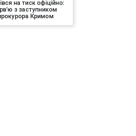
івся на тиск офіційно:
ерв'ю з заступником
прокурора Кримом