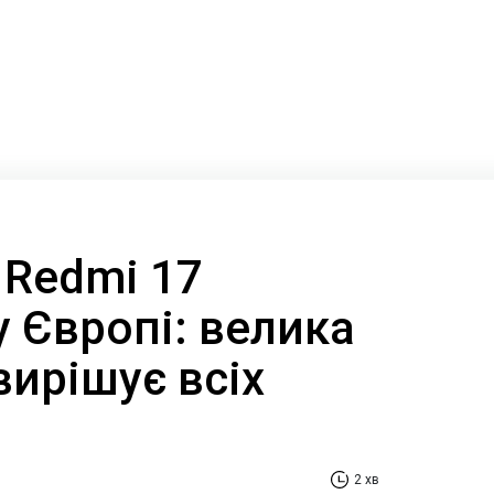
 Redmi 17
 Європі: велика
вирішує всіх
2 хв