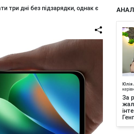
 три дні без підзарядки, однак є
АНАЛ
Юлія
керів
За р
жал
інт
Ген