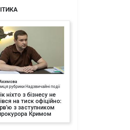
ІТИКА
 Акимова
ниця рубрики Надзвичайні події
ік ніхто з бізнесу не
івся на тиск офіційно:
ерв'ю з заступником
прокурора Кримом