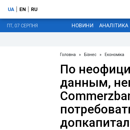
UA
EN
RU
НОВИНИ
АНАЛІТИКА
ПТ, 07 СЕРПНЯ
Головна
»
Бізнес
»
Економіка
По неофиц
данным, н
Commerzba
потребоват
допкапитал