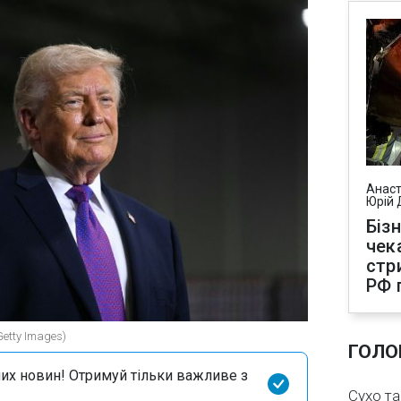
Анаст
Юрій 
Біз
чек
стр
РФ 
etty Images)
ГОЛО
их новин! Отримуй тільки важливе з
Сухо та