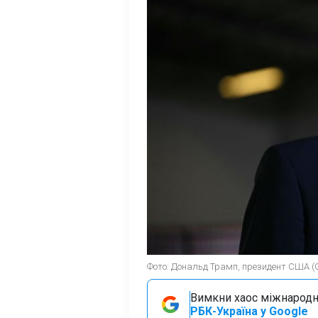
Фото: Дональд Трамп, президент США (G
Вимкни хаос міжнародн
РБК-Україна у Google