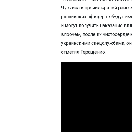
Чуркина и прочих вралей рангом
российских офицеров будут и
и могут получить наказание вп
впрочем, после их чистосердечн
украинскими спецслужбами, они
отметил Геращенко.