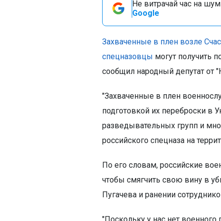
Не витрачай час на шум!
Google
Захваченные в плен возле Счас
спецназовцы
могут получить п
сообщил народный депутат от "
"Захваченные в плен военносл
подготовкой их переброски в 
разведывательных групп и мног
российского спецназа на террит
По его словам, российские вое
чтобы смягчить свою вину в уб
Пугачева и ранении сотруднико
"Поскольку у нас нет военного