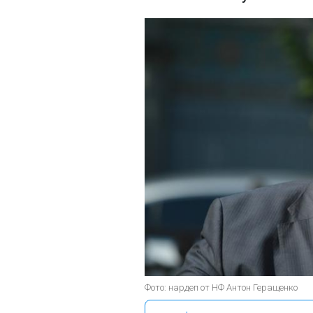
Фото: нардеп от НФ Антон Геращенко