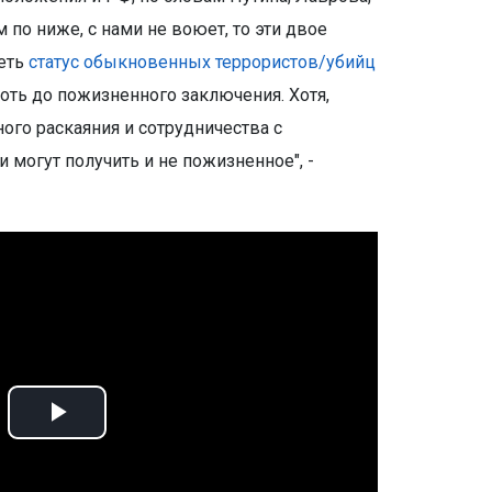
 по ниже, с нами не воюет, то эти двое
меть
статус обыкновенных террористов/убийц
лоть до пожизненного заключения. Хотя,
ого раскаяния и сотрудничества с
 могут получить и не пожизненное", -
Play
Video