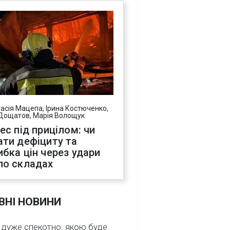
асія Мацепа, Ірина Костюченко,
Дощатов, Марія Волощук
нес під прицілом: чи
ати дефіциту та
ибка цін через удари
по складах
ВНІ НОВИНИ
 дуже спекотно: якою буде