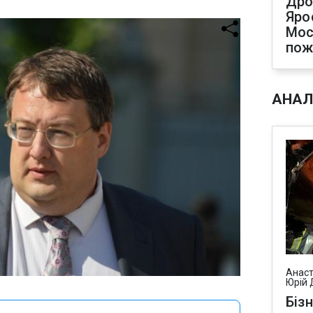
Дро
Яро
Мос
по
АНАЛ
Анаст
Юрій 
Біз