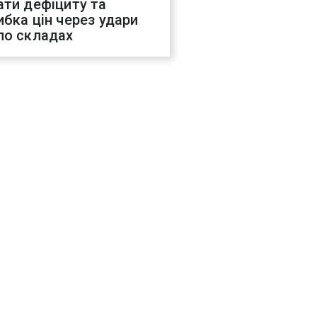
ати дефіциту та
ибка цін через удари
по складах