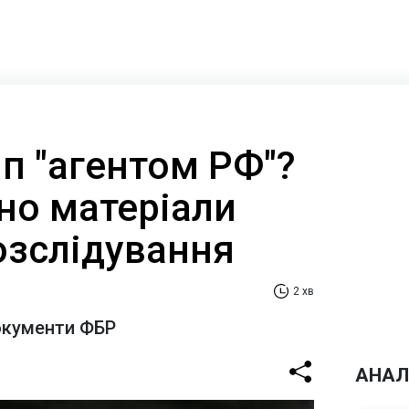
п "агентом РФ"?
но матеріали
озслідування
2 хв
окументи ФБР
АНАЛ