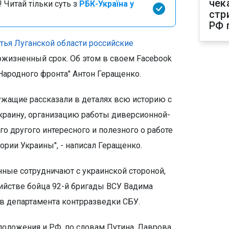
чек
 Читай тільки суть з
РБК-Україна у
стр
РФ 
тья Луганской области российские
ожизненный срок. Об этом в своем Facebook
Народного фронта" Антон Геращенко.
ужащие рассказали в деталях всю историю с
Украину, организацию работы диверсионной-
о другого интересного и полезного о работе
ории Украины", - написал Геращенко.
нные сотрудничают с украинской стороной,
ийстве бойца 92-й бригады ВСУ Вадима
в департамента контрразведки СБУ.
 положения и РФ, по словам Путина, Лаврова,