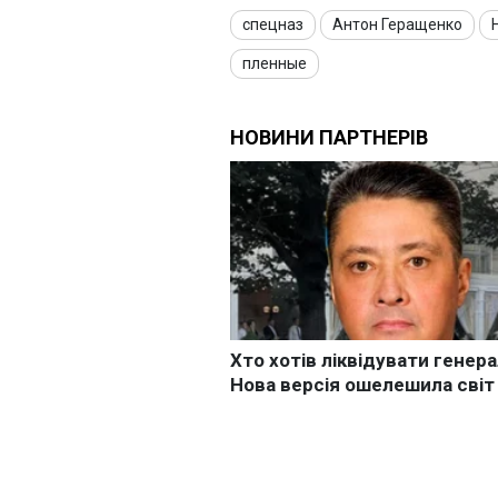
спецназ
Антон Геращенко
пленные