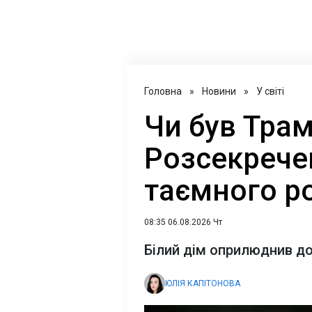
Головна
»
Новини
»
У світі
Чи був Трам
Розсекрече
таємного р
08:35 06.08.2026 Чт
Білий дім оприлюднив д
ЮЛІЯ КАПІТОНОВА