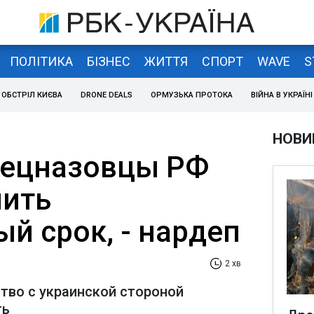
ПОЛІТИКА
БІЗНЕС
ЖИТТЯ
СПОРТ
WAVE
S
ОБСТРІЛ КИЄВА
DRONE DEALS
ОРМУЗЬКА ПРОТОКА
ВІЙНА В УКРАЇНІ
НОВИ
пецназовцы РФ
чить
й срок, - нардеп
2 хв
ство с украинской стороной
ть