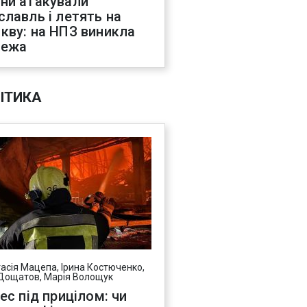
ни атакували
славль і летять на
кву: на НПЗ виникла
жежа
ІТИКА
асія Мацепа, Ірина Костюченко,
Дощатов, Марія Волощук
нес під прицілом: чи