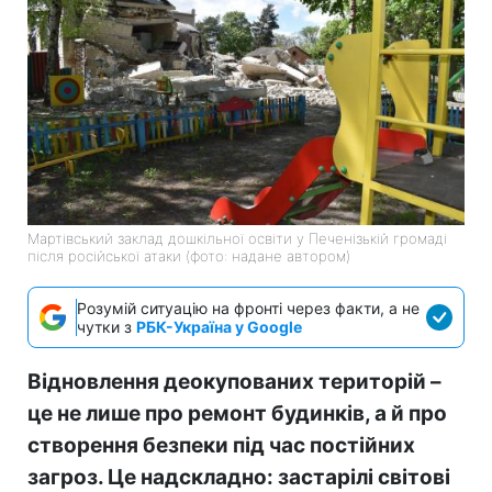
Мартівський заклад дошкільної освіти у Печенізькій громаді
після російської атаки (фото: надане автором)
Розумій ситуацію на фронті через факти, а не
чутки з
РБК-Україна у Google
Відновлення деокупованих територій –
це не лише про ремонт будинків, а й про
створення безпеки під час постійних
загроз. Це надскладно: застарілі світові