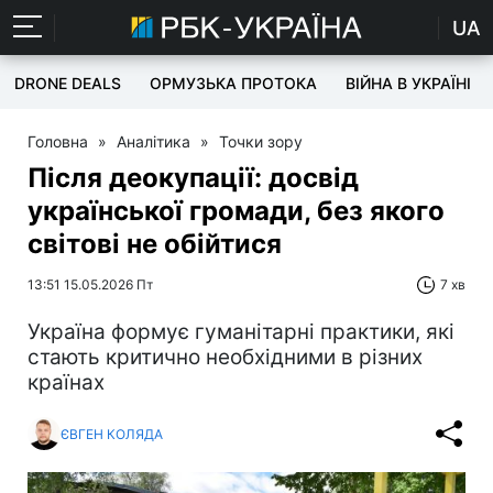
UA
DRONE DEALS
ОРМУЗЬКА ПРОТОКА
ВІЙНА В УКРАЇНІ
Головна
»
Аналітика
»
Точки зору
Після деокупації: досвід
української громади, без якого
світові не обійтися
13:51 15.05.2026 Пт
7 хв
Україна формує гуманітарні практики, які
стають критично необхідними в різних
країнах
ЄВГЕН КОЛЯДА