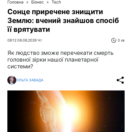
Головна
»
Бізнес
»
Tech
Сонце приречене знищити
Землю: вчений знайшов спосіб
її врятувати
08:12 06.08.2026 Чт
3 хв
Як людство зможе перечекати смерть
головної зірки нашої планетарної
системи?
ОЛЬГА ЗАВАДА