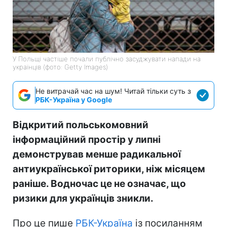
У Польщі частіше почали публічно засуджувати напади на
українців (фото: Getty Images)
Не витрачай час на шум! Читай тільки суть з
РБК-Україна у Google
Відкритий польськомовний
інформаційний простір у липні
демонстрував менше радикальної
антиукраїнської риторики, ніж місяцем
раніше. Водночас це не означає, що
ризики для українців зникли.
Про це пише
РБК-Україна
із посиланням