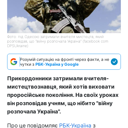
Фото: під Одесою затримали вчителя мистецтв, який
розповідав, що "війну розпочала Україна" (facebook com
DPSUkraine)
Розумій ситуацію на фронті через факти, а не
чутки з
РБК-Україна у Google
Прикордонники затримали вчителя-
мистецтвознавця, який хотів виховати
проросійське покоління. На своїх уроках
він розповідав учням, що нібито "війну
розпочала Україна".
Про це повідомляє
РБК-Україна
з