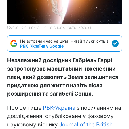
Смерть Сонця більше не вирок: (фото: Pexels)
Не витрачай час на шум! Читай тільки суть з
РБК-Україна у Google
Незалежний дослідник Габріель Гаррі
запропонував масштабний інженерний
план, який дозволить Землі залишитися
придатною для життя навіть після
розширення та загибелі Сонця.
Про це пише
РБК-Україна
з посиланням на
дослідження, опубліковане у фаховому
науковому віснику
Journal of the British