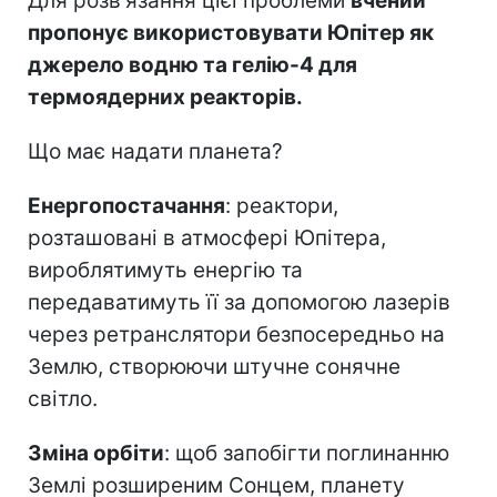
Для розв'язання цієї проблеми
вчений
пропонує використовувати Юпітер як
джерело водню та гелію-4 для
термоядерних реакторів.
Що має надати планета?
Енергопостачання
: реактори,
розташовані в атмосфері Юпітера,
вироблятимуть енергію та
передаватимуть її за допомогою лазерів
через ретранслятори безпосередньо на
Землю, створюючи штучне сонячне
світло.
Зміна орбіти
: щоб запобігти поглинанню
Землі розширеним Сонцем, планету