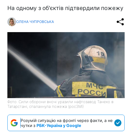
На одному з об'єктів підтвердили пожежу
ОЛЕНА ЧУПРОВСЬКА
Фото: Сили оборони вночі уразили нафтозавод Танеко в
Татарстані, спалахнула пожежа (росЗМІ)
Розумій ситуацію на фронті через факти, а не
чутки з
РБК-Україна у Google