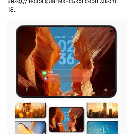
виходу нової флагманської серії Xiaomi
18.