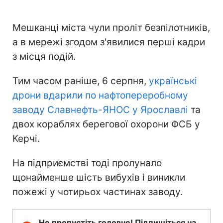
Мешканці міста чули проліт безпілотників,
а в мережі згодом з'явилися перші кадри
з місця подій.
Тим часом раніше, 6 серпня,
українські
дрони вдарили по нафтопереробному
заводу Славнефть-ЯНОС у Ярославлі
та
двох кораблях берегової охорони ФСБ у
Керчі.
На підприємстві тоді пролунало
щонайменше шість вибухів і виникли
пожежі у чотирьох частинах заводу.
Не пропустіть головне! Підпишіться на