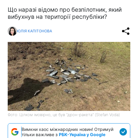
Що наразі відомо про безпілотник, який
вибухнув на території республіки?
ЮЛІЯ КАПІТОНОВА
Фото: Цілком імовірно, це був "дрон-ракета" (Stefan Voda)
Вимкни хаос міжнародних новин! Отримуй
тільки важливе з
РБК-Україна у Google