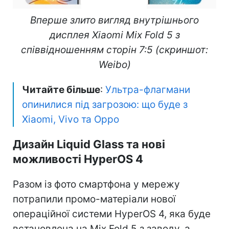
Вперше злито вигляд внутрішнього
дисплея Xiaomi Mix Fold 5 з
співвідношенням сторін 7:5 (скриншот:
Weibo)
Читайте більше
:
Ультра-флагмани
опинилися під загрозою: що буде з
Xiaomi, Vivo та Oppo
Дизайн Liquid Glass та нові
можливості HyperOS 4
Разом із фото смартфона у мережу
потрапили промо-матеріали нової
операційної системи HyperOS 4, яка буде
встановлена на Mix Fold 5 з заводу, а