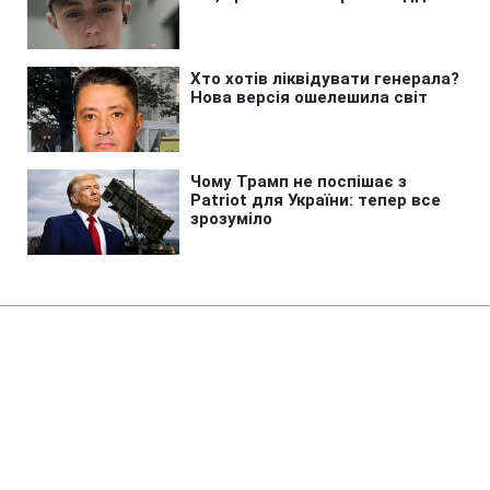
Головна
»
Життя
»
Суспільство
Суд повернув державі
Жовтневий палац у Києві
14:33 08.08.2026 Сб
2 хв