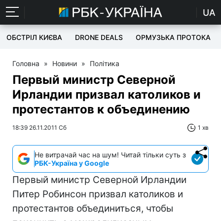
UA
ОБСТРІЛ КИЄВА
DRONE DEALS
ОРМУЗЬКА ПРОТОКА
Головна
»
Новини
»
Політика
Первый министр Северной
Ирландии призвал католиков и
протестантов к объединению
18:39 26.11.2011 Сб
1 хв
Не витрачай час на шум! Читай тільки суть з
РБК-Україна у Google
Первый министр Северной Ирландии
Питер Робинсон призвал католиков и
протестантов объединиться, чтобы