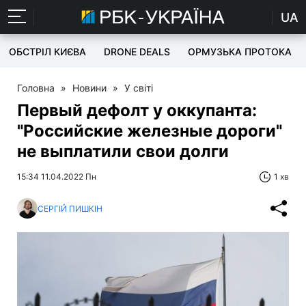
UA
ОБСТРІЛ КИЄВА
DRONE DEALS
ОРМУЗЬКА ПРОТОКА
Головна
»
Новини
»
У світі
Первый дефолт у оккупанта:
"Российские железные дороги"
не выплатили свои долги
15:34 11.04.2022 Пн
1 хв
СЕРГІЙ ПИШКІН