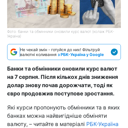
Фото: банки та обмінники оновили курс валют (колаж РБК-
Україна)
Не чекай змін - готуйся до них! Фільтруй
валютні коливання
з РБК-Україна у Google
Банки та обмінники оновили курс валют
на 7 серпня. Після кількох днів зниження
долар знову почав дорожчати, тоді як
євро продовжив поступове зростання.
Які курси пропонують обмінники та в яких
банках можна найвигідніше обміняти
валюту, – читайте в матеріалі
РБК-Україна