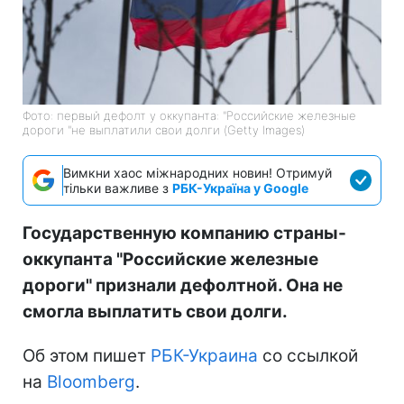
Фото: первый дефолт у оккупанта: "Российские железные
дороги "не выплатили свои долги (Getty Images)
Вимкни хаос міжнародних новин! Отримуй
тільки важливе з
РБК-Україна у Google
Государственную компанию страны-
оккупанта "Российские железные
дороги" признали дефолтной. Она не
смогла выплатить свои долги.
Об этом пишет
РБК-Украина
со ссылкой
на
Bloomberg
.