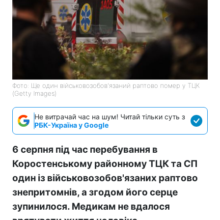
Фото: Ще один військовозобов'язаний раптово помер у ТЦК
(Getty Images)
Не витрачай час на шум! Читай тільки суть з
РБК-Україна у Google
6 серпня під час перебування в
Коростенському районному ТЦК та СП
один із військовозобов'язаних раптово
знепритомнів, а згодом його серце
зупинилося. Медикам не вдалося