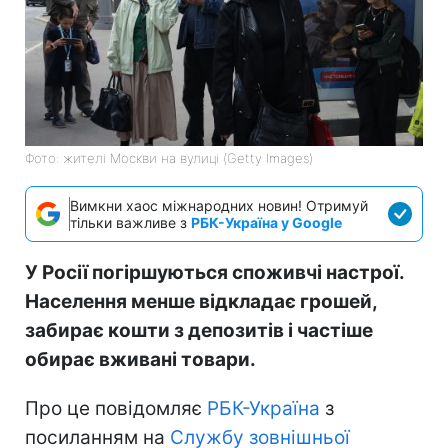
Фото: жителі Москви на вулиці (Getty Images)
Вимкни хаос міжнародних новин! Отримуй
тільки важливе з
РБК-Україна у Google
У Росії погіршуються споживчі настрої.
Населення менше відкладає грошей,
забирає кошти з депозитів і частіше
обирає вживані товари.
Про це повідомляє
РБК-Україна
з
посиланням на
Службу зовнішньої