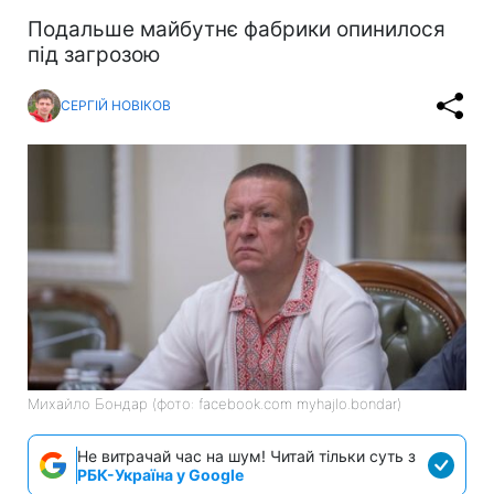
Подальше майбутнє фабрики опинилося
під загрозою
СЕРГІЙ НОВІКОВ
Михайло Бондар (фото: facebook.com myhajlo.bondar)
Не витрачай час на шум! Читай тільки суть з
РБК-Україна у Google