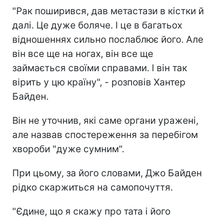
"Рак поширився, дав метастази в кістки й
далі. Це дуже боляче. І це в багатьох
відношеннях сильно послаблює його. Але
він все ще на ногах, він все ще
займається своїми справами. І він так
вірить у цю країну", - розповів Хантер
Байден.
Він не уточнив, які саме органи уражені,
але назвав спостереження за перебігом
хвороби "дуже сумним".
При цьому, за його словами, Джо Байден
рідко скаржиться на самопочуття.
"Єдине, що я скажу про тата і його