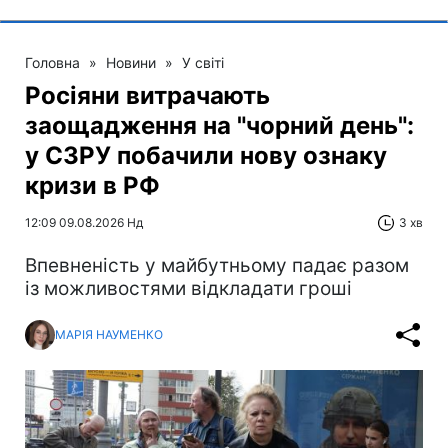
Головна
»
Новини
»
У світі
Росіяни витрачають
заощадження на "чорний день":
у СЗРУ побачили нову ознаку
кризи в РФ
12:09 09.08.2026 Нд
3 хв
Впевненість у майбутньому падає разом
із можливостями відкладати гроші
МАРІЯ НАУМЕНКО