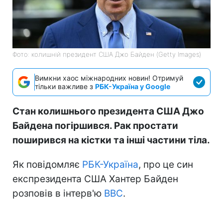
Фото: колишній президент США Джо Байден (Getty Images)
Вимкни хаос міжнародних новин! Отримуй
тільки важливе з
РБК-Україна у Google
Стан колишнього президента США Джо
Байдена погіршився. Рак простати
поширився на кістки та інші частини тіла.
Як повідомляє
РБК-Україна
, про це син
експрезидента США Хантер Байден
розповів в інтерв'ю
BBC
.