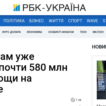
ПОЛІТИКА
БІЗНЕС
ЖИТТЯ
СПОРТ
WAVE
S
КУРС ДОЛАРА
ЕКОНОМІКА
ОСОБИСТІ ФІНАНСИ
TECH
MILTECH
НОВИ
цам уже
почти 580 млн
ощи на
е
1 хв