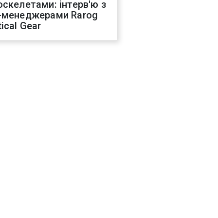
оскелетами: інтерв'ю з
-менеджерами Rarog
ical Gear