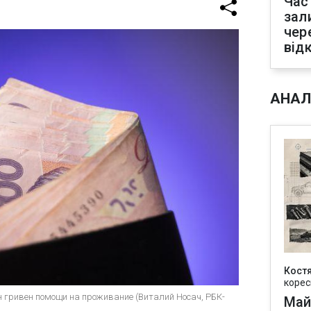
Час
зал
чер
від
АНАЛ
Кост
корес
 гривен помощи на проживание (Виталий Носач, РБК-
Май