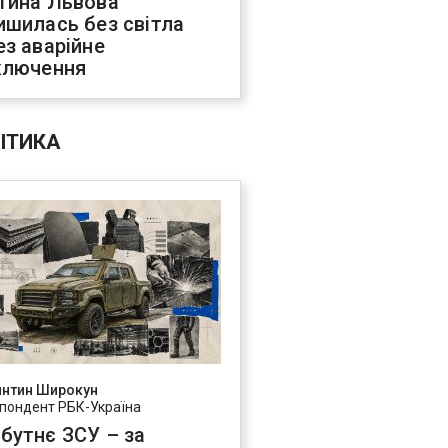
тина Львова
ишилась без світла
ез аварійне
ключення
ІТИКА
янтин Широкун
пондент РБК-Україна
бутнє ЗСУ – за