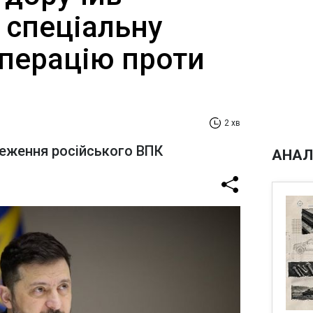
 спеціальну
операцію проти
2 хв
еження російського ВПК
АНАЛ