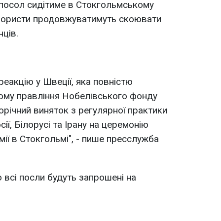
 посол сидітиме в Стокгольмському
терористи продовжуватимуть скоювати
нців.
еакцію у Швеції, яка повністю
Тому правління Нобелівського фонду
річний виняток з регулярної практики
ії, Білорусі та Ірану на церемонію
ії в Стокгольмі", - пише пресслужба
 всі посли будуть запрошені на