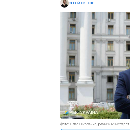
СЕРГІЙ ПИШКІН
Фото: Олег Ніколенко, речник Міністерс