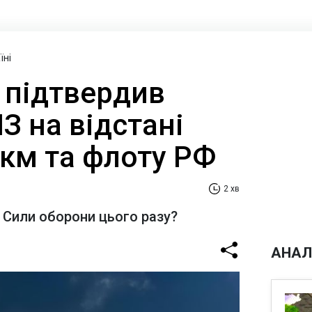
їні
 підтвердив
З на відстані
 км та флоту РФ
2 хв
и Сили оборони цього разу?
АНАЛ