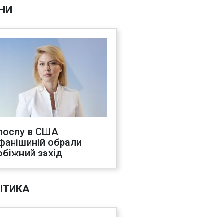
НИ
послу в США
фанішиній обрали
обіжний захід
ІТИКА