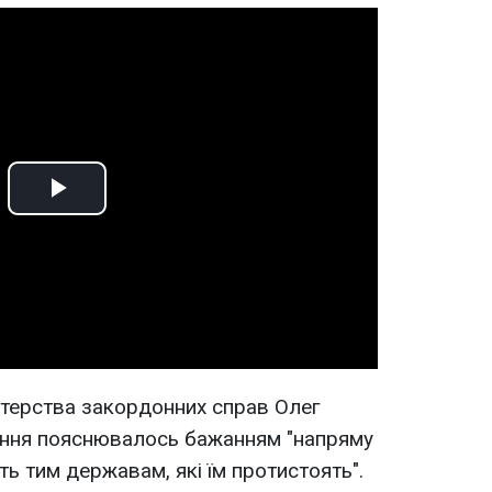
Play
Video
стерства закордонних справ Олег
шення пояснювалось бажанням "напряму
іть тим державам, які їм протистоять".