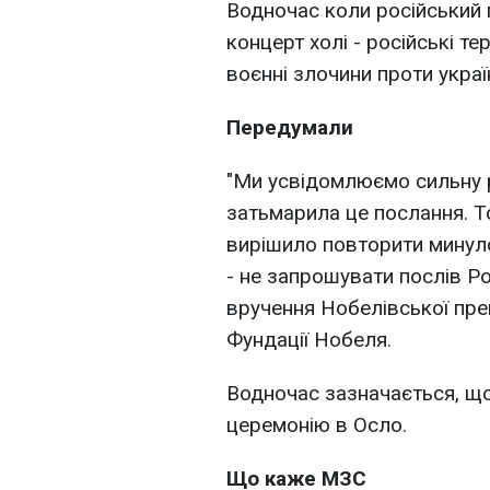
Водночас коли російський
концерт холі - російські 
воєнні злочини проти украї
Передумали
"Ми усвідомлюємо сильну р
затьмарила це послання. 
вирішило повторити минуло
- не запрошувати послів Рос
вручення Нобелівської прем
Фундації Нобеля.
Водночас зазначається, що
церемонію в Осло.
Що каже МЗС