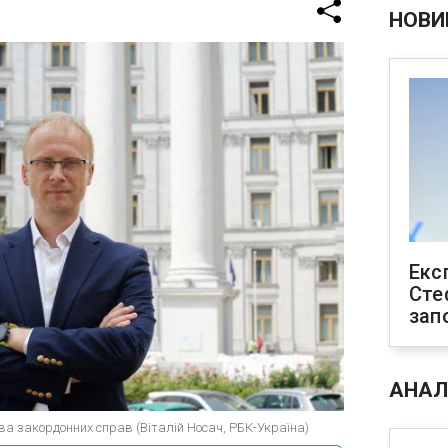
НОВИ
Екс
Сте
зап
АНАЛ
тва закордонних справ (Віталій Носач, РБК-Україна)