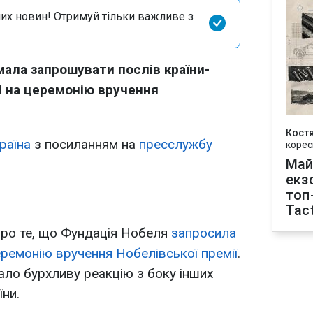
их новин! Отримуй тільки важливе з
ала запрошувати послів країни-
сі на церемонію вручення
Кост
раїна
з посиланням на
пресслужбу
корес
Май
екз
топ
Tact
ро те, що Фундація Нобеля
запросила
еремонію вручення Нобелівської премії
.
ало бурхливу реакцію з боку інших
їни.