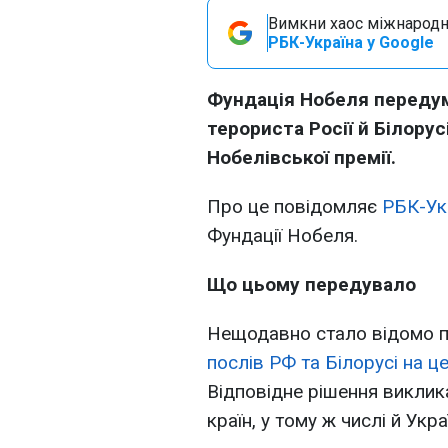
Вимкни хаос міжнародн
РБК-Україна у Google
Фундація Нобеля передум
терориста Росії й Білору
Нобелівської премії.
Про це повідомляє
РБК-Ук
Фундації Нобеля.
Що цьому передувало
Нещодавно стало відомо п
послів РФ та Білорусі на ц
Відповідне рішення виклик
країн, у тому ж числі й Укра