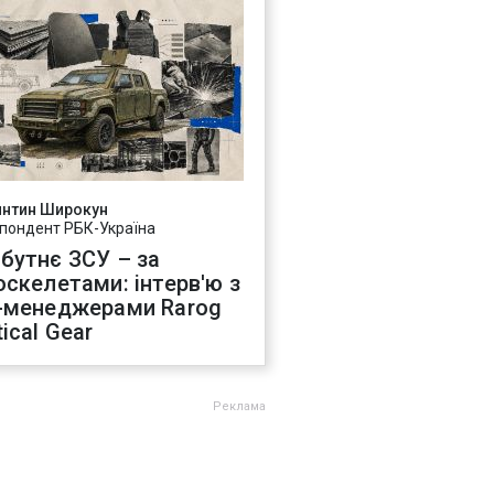
янтин Широкун
пондент РБК-Україна
бутнє ЗСУ – за
оскелетами: інтерв'ю з
-менеджерами Rarog
ical Gear