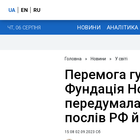
UA
EN
RU
НОВИНИ
АНАЛІТИКА
ЧТ, 06 СЕРПНЯ
Головна
»
Новини
»
У світі
Перемога г
Фундація Н
передумала
послів РФ й
15:08 02.09.2023 Сб