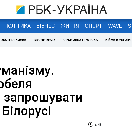
ПОЛІТИКА
БІЗНЕС
ЖИТТЯ
СПОРТ
WAVE
S
ОБСТРІЛ КИЄВА
DRONE DEALS
ОРМУЗЬКА ПРОТОКА
ВІЙНА В УКРАЇНІ
уманізму.
обеля
 запрошувати
 Білорусі
2 хв