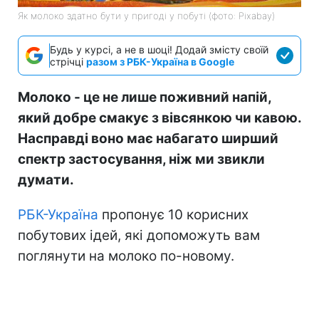
Як молоко здатно бути у пригоді у побуті (фото: Pixabay)
Будь у курсі, а не в шоці! Додай змісту своїй
стрічці
разом з РБК-Україна в Google
Молоко - це не лише поживний напій,
який добре смакує з вівсянкою чи кавою.
Насправді воно має набагато ширший
спектр застосування, ніж ми звикли
думати.
РБК-Україна
пропонує 10 корисних
побутових ідей, які допоможуть вам
поглянути на молоко по-новому.