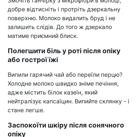
Змочіть ганчірку з мікрофібри в молоці,
добре відтисніть і протріть дзеркальну
поверхню. Молоко видалить бруд і не
залишить слідів. До того ж дзеркало
матиме приємний блиск.
Полегшити біль у роті після опіку
або гострої їжі
Випили гарячий чай або переїли перцю?
Холодне молоко швидко зніме печіння,
адже містить білок казеїн, який
нейтралізує капсаїцин. Випийте склянку - і
стане легше.
Заспокоїти шкіру після сонячного
опіку