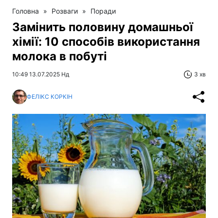
Головна
»
Розваги
»
Поради
Замінить половину домашньої
хімії: 10 способів використання
молока в побуті
10:49 13.07.2025 Нд
3 хв
ФЕЛІКС КОРКІН