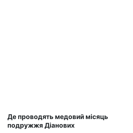
Де проводять медовий місяць
подружжя Діанових