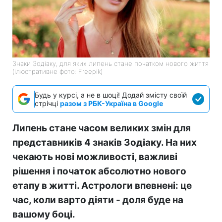
Знаки Зодіаку, для яких липень стане початком нового життя
(ілюстративне фото: Freepik)
Будь у курсі, а не в шоці! Додай змісту своїй
стрічці
разом з РБК-Україна в Google
Липень стане часом великих змін для
представників 4 знаків Зодіаку. На них
чекають нові можливості, важливі
рішення і початок абсолютно нового
етапу в житті. Астрологи впевнені: це
час, коли варто діяти - доля буде на
вашому боці.