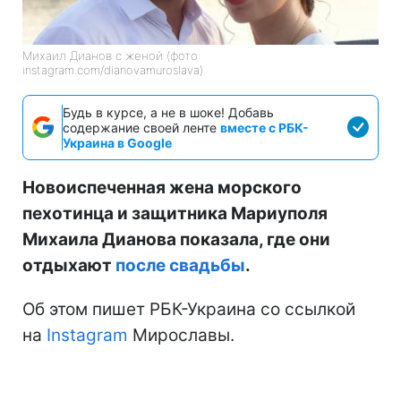
Михаил Дианов с женой (фото:
instagram.com/dianovamuroslava)
Будь в курсе, а не в шоке! Добавь
содержание своей ленте
вместе с РБК-
Украина в Google
Новоиспеченная жена морского
пехотинца и защитника Мариуполя
Михаила Дианова показала, где они
отдыхают
после свадьбы
.
Об этом пишет РБК-Украина со ссылкой
на
Instagram
Мирославы.