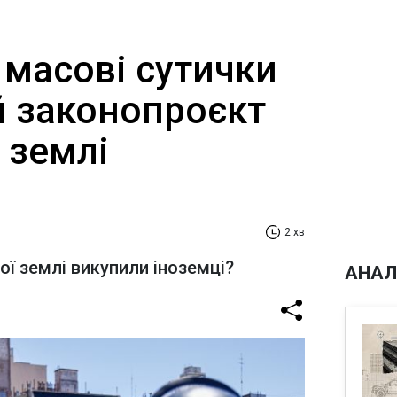
 масові сутички
й законопроєкт
 землі
2 хв
ої землі викупили іноземці?
АНАЛ