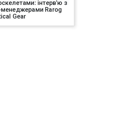
оскелетами: інтерв'ю з
-менеджерами Rarog
ical Gear