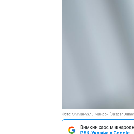
Фото: Эммануэль Макрон (Jasper Juinen
Вимкни хаос міжнародн
РБК-Україна у Google