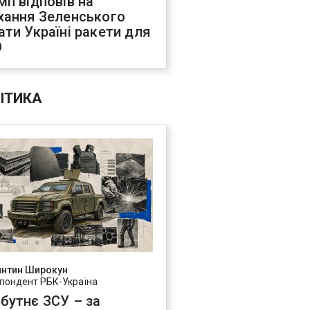
мп відповів на
хання Зеленського
ати Україні ракети для
О
ІТИКА
янтин Широкун
пондент РБК-Україна
бутнє ЗСУ – за