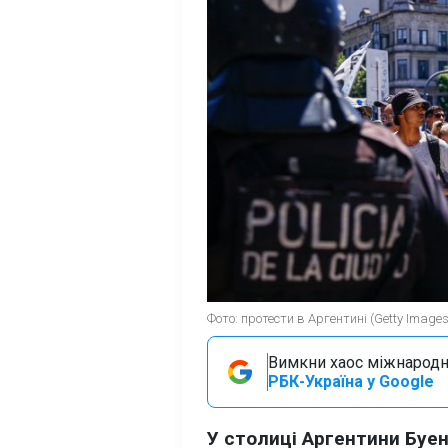
Фото: протести в Аргентині (Getty Images
Вимкни хаос міжнародн
РБК-Україна у Google
У столиці Аргентини Буен