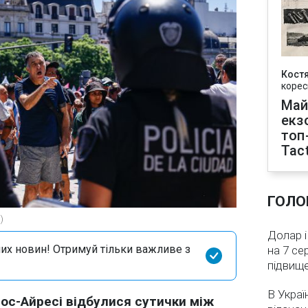
Кост
корес
Май
екз
топ
Tact
ГОЛО
)
Долар і
их новин! Отримуй тільки важливе з
на 7 се
підвищ
В Украї
ос-Айресі відбулися сутички між