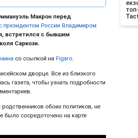
екз
топ
Tact
Эммануэль Макрон перед
с президентом России Владимиром
ая, встретился с бывшим
коля Саркози.
раина
со ссылкой на
Figaro
.
лисейском дворце. Все из близкого
ась газета, чтобы узнать подробности
мментариев.
 родственников обоих политиков, не
е было сосредоточено на карте