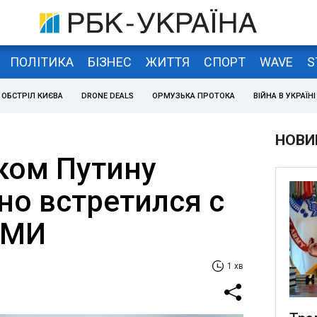
ПОЛІТИКА
БІЗНЕС
ЖИТТЯ
СПОРТ
WAVE
S
ОБСТРІЛ КИЄВА
DRONE DEALS
ОРМУЗЬКА ПРОТОКА
ВІЙНА В УКРАЇНІ
НОВИ
ком Путину
но встретился с
СМИ
1 хв