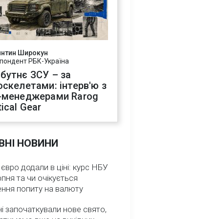
янтин Широкун
пондент РБК-Україна
бутнє ЗСУ – за
оскелетами: інтерв'ю з
-менеджерами Rarog
ical Gear
ВНІ НОВИНИ
 євро додали в ціні: курс НБУ
рпня та чи очікується
ення попиту на валюту
ні започаткували нове свято,