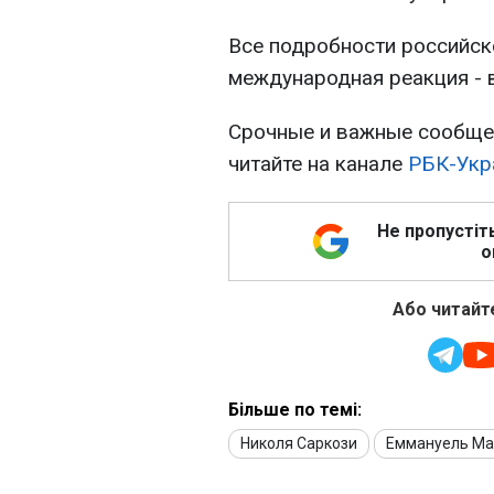
Все подробности российско
международная реакция - 
Срочные и важные сообщен
читайте на канале
РБК-Укр
Не пропустіт
о
Або читайте
Більше по темі:
Николя Саркози
Еммануель Ма