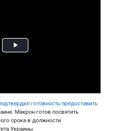
Play
Video
подтвердил готовность предоставить
аине. Макрон готов посвятить
рого срока в должности
ета Украины.