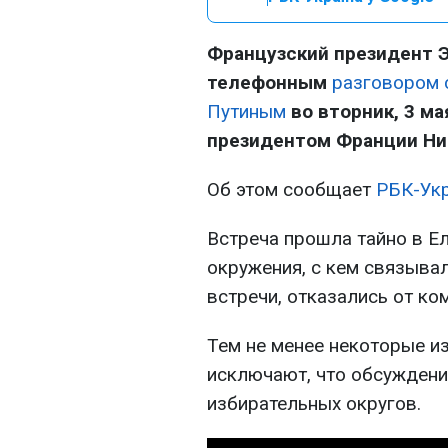
Французский президент 
телефонным
разговором 
Путиным
во вторник, 3 м
президентом Франции Ни
Об этом сообщает
РБК-Ук
Встреча прошла тайно в Е
окружения, с кем связывал
встречи, отказались от ко
Тем не менее некоторые из
исключают, что обсуждени
избирательных округов.