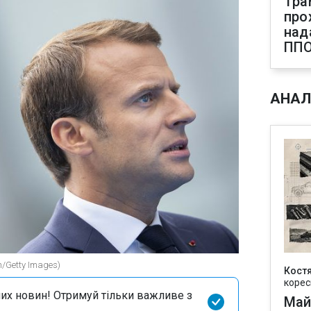
Тра
про
над
ПП
АНАЛ
/Getty Images)
Кост
корес
их новин! Отримуй тільки важливе з
Май