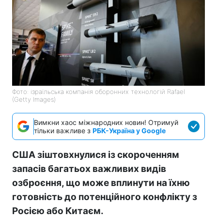
Фото: ізраїльська компанія оборонних технологій Rafael
(Getty Images)
Вимкни хаос міжнародних новин! Отримуй
тільки важливе з
РБК-Україна у Google
США зіштовхнулися із скороченням
запасів багатьох важливих видів
озброєння, що може вплинути на їхню
готовність до потенційного конфлікту з
Росією або Китаєм.