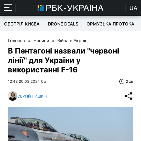
UA
ОБСТРІЛ КИЄВА
DRONE DEALS
ОРМУЗЬКА ПРОТОКА
Головна
»
Новини
»
Війна в Україні
В Пентагоні назвали "червоні
лінії" для України у
використанні F-16
12:43 20.03.2024 Ср
2 хв
СЕРГІЙ ПИШКІН