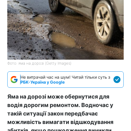
Фото: яма на дорозі (Getty Images)
Не витрачай час на шум! Читай тільки суть з
РБК-Україна у Google
Яма на дорозі може обернутися для
водія дорогим ремонтом. Водночас у
такій ситуації закон передбачає
можливість вимагати відшкодування
збитків, якщо пошкодження виникли