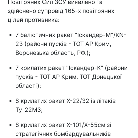
Повітряних Сил ЗСУ виявлено та
здійснено супровід 165-х повітряних
цілей противника:
7 балістичних ракет "Іскандер-М"/KN-
23 (райони пусків - ТОТ АР Крим,
Воронезька область, РФ.);
7 крилатих ракет "Іскандер-К" (райони
пусків - ТОТ АР Крим, ТОТ Донецької
області);
8 крилатих ракет Х-22/32 із літаків
Ту-22М3;
8 крилатих ракет Х-101/Х-55см зі
стратегічних бомбардувальників