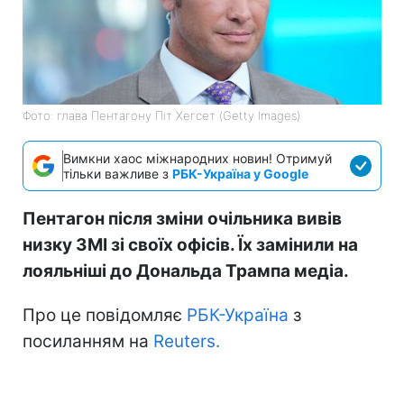
Фото: глава Пентагону Піт Хегсет (Getty Images)
Вимкни хаос міжнародних новин! Отримуй
тільки важливе з
РБК-Україна у Google
Пентагон після зміни очільника вивів
низку ЗМІ зі своїх офісів. Їх замінили на
лояльніші до Дональда Трампа медіа.
Про це повідомляє
РБК-Україна
з
посиланням на
Reuters.