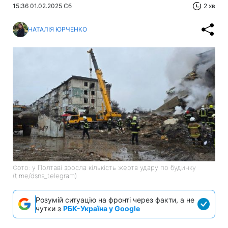
15:36 01.02.2025 Сб
2 хв
НАТАЛІЯ ЮРЧЕНКО
Фото: у Полтаві зросла кількість жертв удару по будинку
(t.me/dsns_telegram)
Розумій ситуацію на фронті через факти, а не
чутки з
РБК-Україна у Google