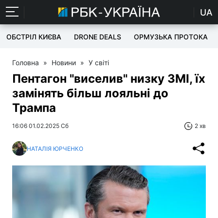
UA
ОБСТРІЛ КИЄВА
DRONE DEALS
ОРМУЗЬКА ПРОТОКА
Головна
»
Новини
»
У світі
Пентагон "виселив" низку ЗМІ, їх
замінять більш лояльні до
Трампа
16:06 01.02.2025 Сб
2 хв
НАТАЛІЯ ЮРЧЕНКО