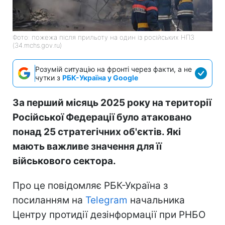
Фото: пожежа після прильоту на один із російських НПЗ
(34.mchs.gov.ru)
Розумій ситуацію на фронті через факти, а не
чутки з
РБК-Україна у Google
За перший місяць 2025 року на території
Російської Федерації було атаковано
понад 25 стратегічних об'єктів. Які
мають важливе значення для її
військового сектора.
Про це повідомляє РБК-Україна з
посиланням на
Telegram
начальника
Центру протидії дезінформації при РНБО