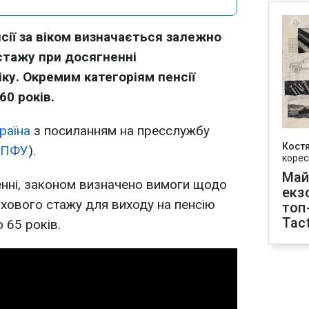
сії за віком визначається залежно
стажу при досягненні
ку. Окремим категоріям пенсії
0 років.
раїна
з посиланням на пресслужбу
Кост
ПФУ
).
корес
Май
енні, законом визначено вимоги щодо
екз
ахового стажу для виходу на пенсію
топ
Tact
 65 років.