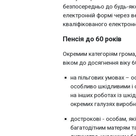
безпосередньо до будь-як
електронній формі через 
кваліфікованого електронн
Пенсія до 60 років
Окремим категоріям громад
віком до досягнення віку 6
на пільгових умовах – о
особливо шкідливими і 
на інших роботах із шкі
окремих галузях виробн
дострокові - особам, як
багатодітним матерям та