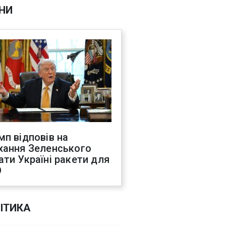
НИ
мп відповів на
хання Зеленського
ати Україні ракети для
О
ІТИКА