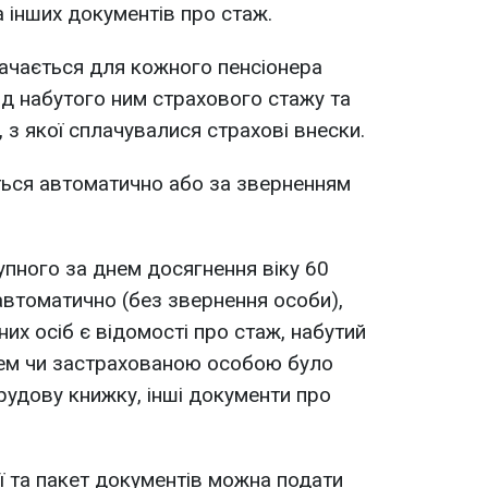
а інших документів про стаж.
начається для кожного пенсіонера
ід набутого ним страхового стажу та
, з якої сплачувалися страхові внески.
ться автоматично або за зверненням
тупного за днем досягнення віку 60
автоматично (без звернення особи),
их осіб є відомості про стаж, набутий
ем чи застрахованою особою було
удову книжку, інші документи про
ї та пакет документів можна подати