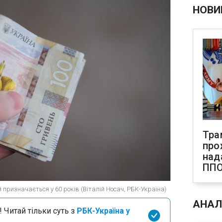
НОВИ
Тра
про
над
ПП
й призначається у 60 років (Віталій Носач, РБК-Україна)
АНАЛ
 Читай тільки суть з
РБК-Україна у