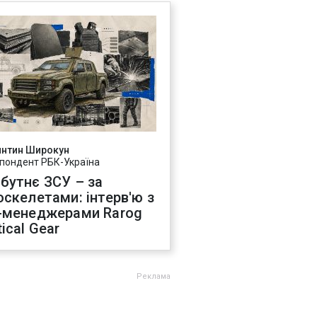
янтин Широкун
пондент РБК-Україна
бутнє ЗСУ – за
оскелетами: інтерв'ю з
-менеджерами Rarog
ical Gear