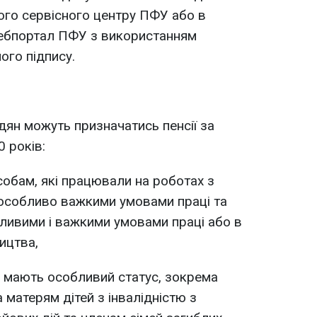
ого сервісного центру ПФУ або в
вебпортал ПФУ з використанням
ого підпису.
ян можуть призначатись пенсії за
0 років:
собам, які працювали на роботах з
особливо важкими умовами праці та
дливими і важкими умовами праці або в
ицтва,
і мають особливий статус, зокрема
 матерям дітей з інвалідністю з