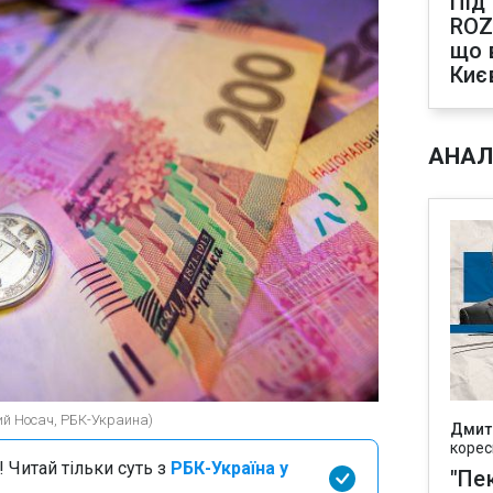
Під
ROZ
що 
Киє
АНАЛ
ий Носач, РБК-Украина)
Дмит
корес
 Читай тільки суть з
РБК-Україна у
"Пек