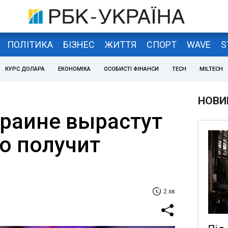
ПОЛІТИКА
БІЗНЕС
ЖИТТЯ
СПОРТ
WAVE
S
КУРС ДОЛАРА
ЕКОНОМІКА
ОСОБИСТІ ФІНАНСИ
TECH
MILTECH
НОВИ
краине вырастут
то получит
2 хв