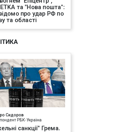
 вогнем "Епіцентр",
ETKA та "Нова пошта":
відомо про удар РФ по
ву та області
ІТИКА
ро Сидоров
пондент РБК-Україна
ельні санкції" Грема.