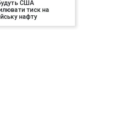
будуть США
илювати тиск на
ійську нафту