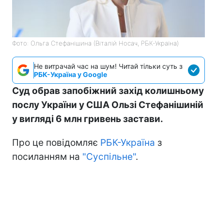
Фото: Ольга Стефанішина (Віталій Носач, РБК-Україна)
Не витрачай час на шум! Читай тільки суть з
РБК-Україна у Google
Суд обрав запобіжний захід колишньому
послу України у США Ользі Стефанішиній
у вигляді 6 млн гривень застави.
Про це повідомляє
РБК-Україна
з
посиланням на
"Суспільне"
.