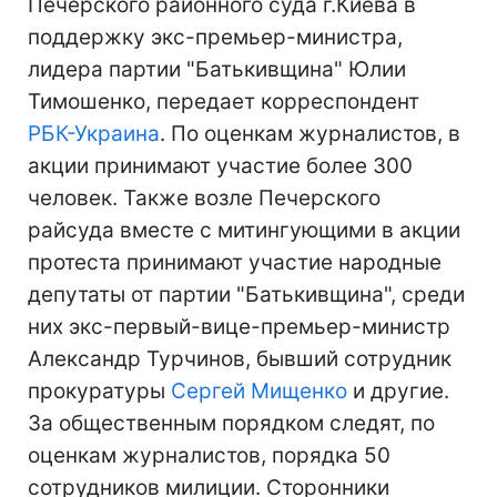
Печерского районного суда г.Киева в
поддержку экс-премьер-министра,
лидера партии "Батькивщина" Юлии
Тимошенко, передает корреспондент
РБК-Украина
. По оценкам журналистов, в
акции принимают участие более 300
человек. Также возле Печерского
райсуда вместе с митингующими в акции
протеста принимают участие народные
депутаты от партии "Батькивщина", среди
них экс-первый-вице-премьер-министр
Александр Турчинов, бывший сотрудник
прокуратуры
Сергей Мищенко
и другие.
За общественным порядком следят, по
оценкам журналистов, порядка 50
сотрудников милиции. Сторонники