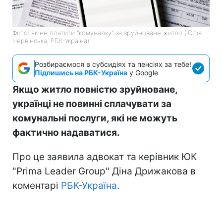
Фото: як не платити "комуналку" за зруйноване житло (Юлія
Червінська, РБК-Україна)
Розбираємося в субсидіях та пенсіях за тебе!
Підпишись на РБК-Україна
у Google
Якщо житло повністю зруйноване,
українці не повинні сплачувати за
комунальні послуги, які не можуть
фактично надаватися.
Про це заявила адвокат та керівник ЮК
"Prima Leader Group" Діна Дрижакова в
коментарі
РБК-Україна
.