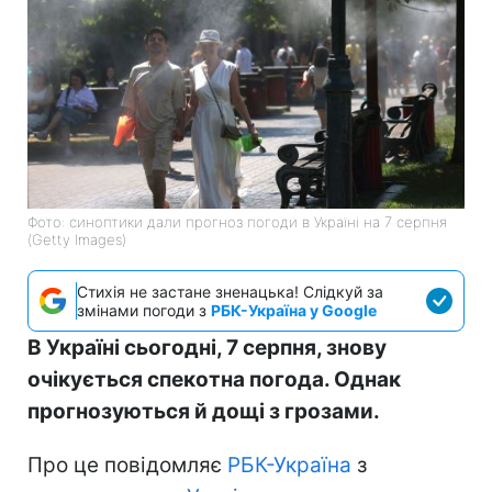
Фото: синоптики дали прогноз погоди в Україні на 7 серпня
(Getty Images)
Стихія не застане зненацька! Слідкуй за
змінами погоди з
РБК-Україна у Google
В Україні сьогодні, 7 серпня, знову
очікується спекотна погода. Однак
прогнозуються й дощі з грозами.
Про це повідомляє
РБК-Україна
з