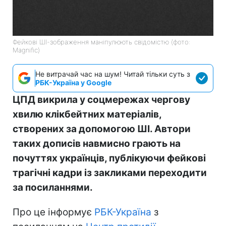
Фейкові ШІ-зображення маніпулюють свідомістю (фото:
Magnific)
Не витрачай час на шум! Читай тільки суть з
РБК-Україна у Google
ЦПД викрила у соцмережах чергову
хвилю клікбейтних матеріалів,
створених за допомогою ШІ. Автори
таких дописів навмисно грають на
почуттях українців, публікуючи фейкові
трагічні кадри із закликами переходити
за посиланнями.
Про це інформує
РБК-Україна
з