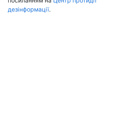
посиланням на
Центр протидії
дезінформації
.