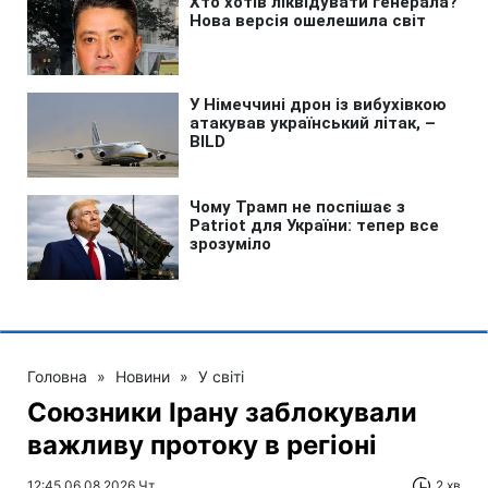
Головна
»
Новини
»
У світі
Союзники Ірану заблокували
важливу протоку в регіоні
12:45 06.08.2026 Чт
2 хв