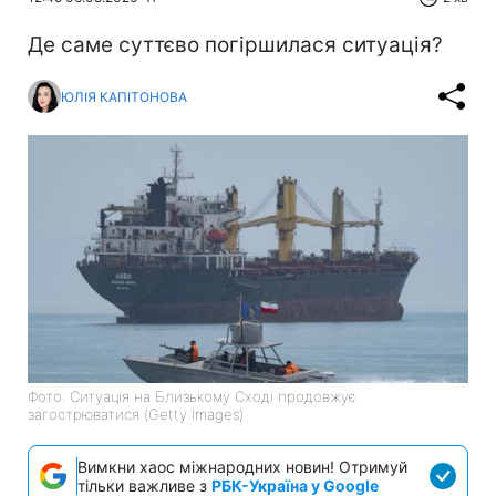
Де саме суттєво погіршилася ситуація?
ЮЛІЯ КАПІТОНОВА
Фото: Ситуація на Близькому Сході продовжує
загострюватися (Getty Images)
Вимкни хаос міжнародних новин! Отримуй
тільки важливе з
РБК-Україна у Google