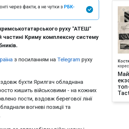
нті через факти, а не чутки з
РБК-
 кримськотатарського руху "АТЕШ"
ій частині Криму комплексну систему
бників.
раїна
з посиланням на
Telegram
руху
Кост
корес
Май
екз
вздовж бухти Ярилгач обладнана
топ
росто кишить військовими - на кожних
Tact
влено пости, вздовж берегової лінії
бладнали вогневі позиції та
.