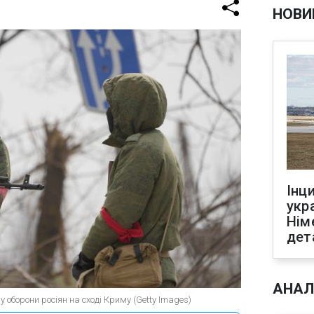
НОВИ
Інц
укр
Нім
дет
АНАЛ
 оборони росіян на сході Криму (Getty Images)