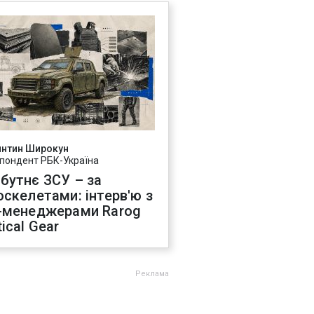
янтин Широкун
пондент РБК-Україна
бутнє ЗСУ – за
оскелетами: інтерв'ю з
-менеджерами Rarog
ical Gear