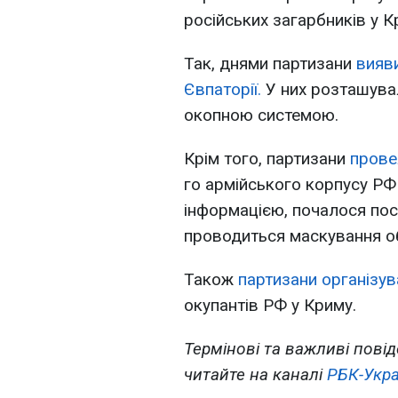
російських загарбників у К
Так, днями партизани
вияви
Євпаторії.
У них розташува
окопною системою.
Крім того, партизани
прове
го армійського корпусу РФ
інформацією, почалося поси
проводиться маскування об
Також
партизани організу
окупантів РФ у Криму.
Термінові та важливі повід
читайте на каналі
РБК-Укра