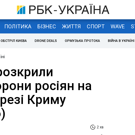
ПОЛІТИКА
БІЗНЕС
ЖИТТЯ
СПОРТ
WAVE
S
ОБСТРІЛ КИЄВА
DRONE DEALS
ОРМУЗЬКА ПРОТОКА
ВІЙНА В УКРАЇНІ
їні
розкрили
рони росіян на
резі Криму
)
2 хв