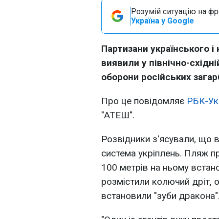
Розумій ситуацію на фро
Україна у Google
Партизани українського і
виявили у північно-східн
оборони російських загар
Про це повідомляє
РБК-Ук
"АТЕШ".
Розвідники з'ясували, що 
система укріплень. Пляж п
100 метрів на ньому встано
розмістили колючий дріт, о
встановили "зуби дракона"