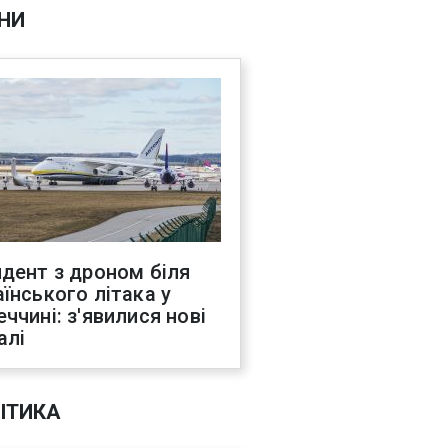
НИ
идент з дроном біля
аїнського літака у
еччині: з'явилися нові
алі
ІТИКА