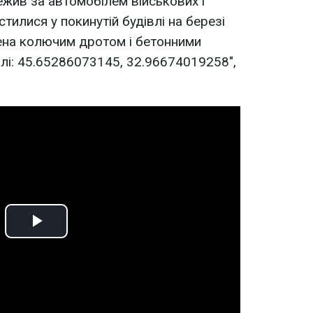
тежив за автомобілем військових і
стилися у покинутій будівлі на березі
ена колючим дротом і бетонними
лі: 45.65286073145, 32.96674019258",
Play
Video