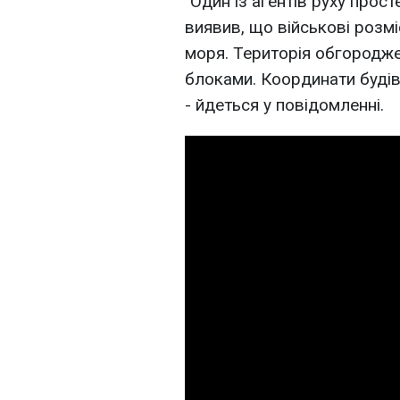
"Один із агентів руху прос
виявив, що військові розмі
моря. Територія обгородж
блоками. Координати будів
- йдеться у повідомленні.