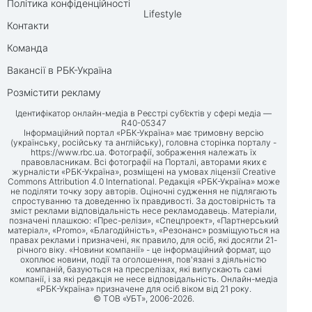
Політика конфіденційності
Lifestyle
Контакти
Команда
Вакансії в РБК-Україна
Розмістити рекламу
Ідентифікатор онлайн-медіа в Реєстрі суб’єктів у сфері медіа —
R40-05347
Інформаційний портал «РБК-Україна» має тримовну версію
(українську, російську та англійську), головна сторінка порталу -
https://www.rbc.ua
. Фотографії, зображення належать їх
правовласникам. Всі фотографії на Порталі, авторами яких є
журналісти «РБК-Україна», розміщені на умовах ліцензії Creative
Commons Attribution 4.0 International. Редакція «РБК-Україна» може
не поділяти точку зору авторів. Оціночні судження не підлягають
спростуванню та доведенню їх правдивості. За достовірність та
зміст реклами відповідальність несе рекламодавець. Матеріали,
позначені плашкою: «Прес-релізи», «Спецпроект», «Партнерський
матеріал», «Promo», «Благодійність», «Резонанс» розміщуються на
правах реклами і призначені, як правило, для осіб, які досягли 21-
річного віку. «Новини компанії» - це інформаційний формат, що
охоплює новини, події та оголошення, пов'язані з діяльністю
компаній, базуються на пресрелізах, які випускають самі
компанії, і за які редакція не несе відповідальність. Онлайн-медіа
«РБК-Україна» призначене для осіб віком від 21 року.
© ТОВ «УБТ», 2006-2026.