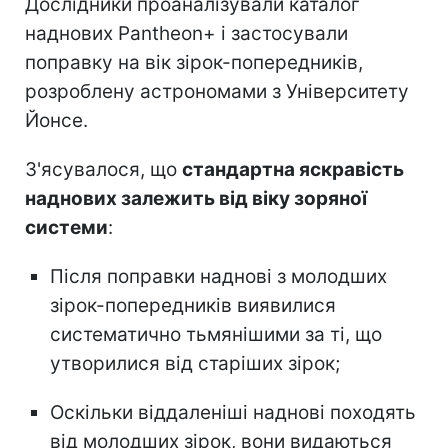
Дослідники проаналізували каталог
наднових Pantheon+ і застосували
поправку на вік зірок-попередників,
розроблену астрономами з Університету
Йонсе.
З'ясувалося, що
стандартна яскравість
наднових залежить від віку зоряної
системи
:
Після поправки наднові з молодших
зірок-попередників виявилися
систематично тьмянішими за ті, що
утворилися від старіших зірок;
Оскільки віддаленіші наднові походять
від молодших зірок, вони видаються