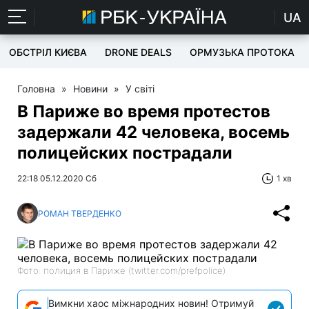
UA
ОБСТРІЛ КИЄВА
DRONE DEALS
ОРМУЗЬКА ПРОТОКА
Головна
»
Новини
»
У світі
В Париже во время протестов
задержали 42 человека, восемь
полицейских пострадали
22:18 05.12.2020 Сб
1 хв
РОМАН ТВЕРДЕНКО
Фото: полиция в Париже (twitter.com/prefpolice)
Вимкни хаос міжнародних новин! Отримуй