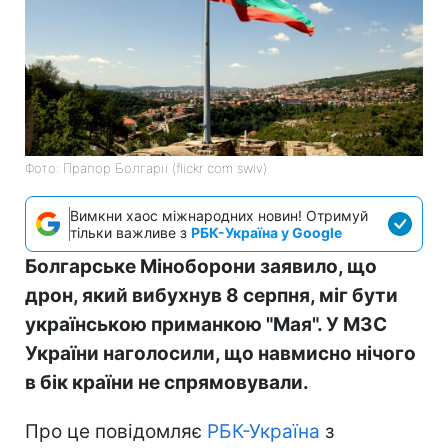
Фото: Прапор Болгарії (flickr com swiv)
Вимкни хаос міжнародних новин! Отримуй
тільки важливе з
РБК-Україна у Google
Болгарське Міноборони заявило, що
дрон, який вибухнув 8 серпня, міг бути
українською приманкою "Мая". У МЗС
України наголосили, що навмисно нічого
в бік країни не спрямовували.
Про це повідомляє
РБК-Україна
з