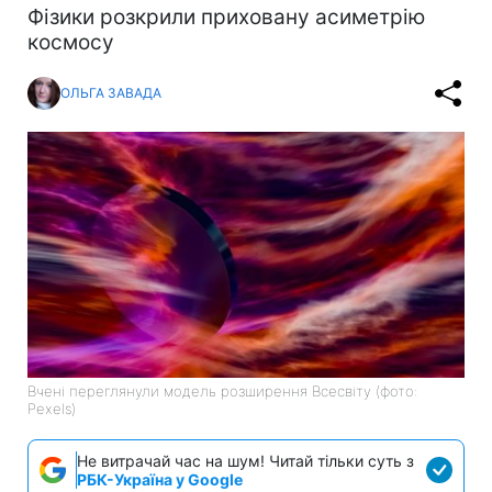
Фізики розкрили приховану асиметрію
космосу
ОЛЬГА ЗАВАДА
Вчені переглянули модель розширення Всесвіту (фото:
Pexels)
Не витрачай час на шум! Читай тільки суть з
РБК-Україна у Google