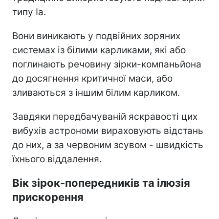
типу Ia.
Вони виникають у подвійних зоряних
системах із білими карликами, які або
поглинають речовину зірки-компаньйона
до досягнення критичної маси, або
зливаються з іншим білим карликом.
Завдяки передбачуваній яскравості цих
вибухів астрономи вираховують відстань
до них, а за червоним зсувом - швидкість
їхнього віддалення.
Вік зірок-попередників та ілюзія
прискорення