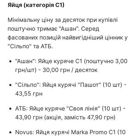
Яйця (категорія С1)
Мінімальну ціну за десяток при купівлі
поштучно тримає "Ашан". Серед
фасованих позицій найвигідніший цінник у
"Сільпо" та АТБ.
"Ашан": Яйце куряче С1 (поштучно 3,00
грн/шт) - 30,00 грн / десяток
"Сільпо": Яйця курячі "Пашот" (10 шт) -
43,55 грн
АТБ: Яйце куряче "Своя лінія" (10 шт) -
43,90 грн (акція, замість 47,90 грн)
Novus: Яйця курячі Marka Promo С1 (10