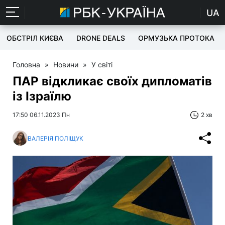
UA
ОБСТРІЛ КИЄВА
DRONE DEALS
ОРМУЗЬКА ПРОТОКА
Головна
»
Новини
»
У світі
ПАР відкликає своїх дипломатів
із Ізраїлю
17:50 06.11.2023 Пн
2 хв
ВАЛЕРІЯ ПОЛІЩУК