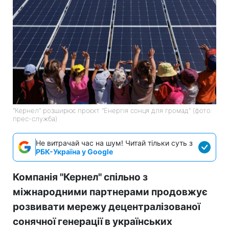
"Кернел" розширює проєкт "Енергія сонця для громад" (фото:
прес-служба)
Не витрачай час на шум! Читай тільки суть з
РБК-Україна у Google
Компанія "Кернел" спільно з
міжнародними партнерами продовжує
розвивати мережу децентралізованої
сонячної генерації в українських