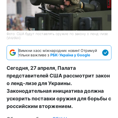
Фото: США будут поставлять оружие по закону о ленд-лизе
(УНИАН)
Вимкни хаос міжнародних новин! Отримуй
тільки важливе з
РБК-Україна у Google
Сегодня, 27 апреля, Палата
представителей США рассмотрит закон
о ленд-лизе для Украины.
Законодательная инициатива должна
ускорить поставки оружия для борьбы с
российским вторжением.