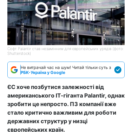
Софт Palantir став незамінним для європейських урядів (фото:
Shutterstock)
Не витрачай час на шум! Читай тільки суть з
РБК-Україна у Google
ЄС хоче позбутися залежності від
американського ІТ-гіганта Palantir, однак
зробити це непросто. ПЗ компанії вже
стало критично важливим для роботи
державних структур у низці
європейських країн.