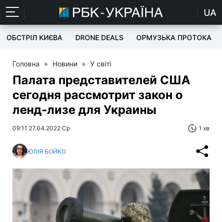
UA
ОБСТРІЛ КИЄВА
DRONE DEALS
ОРМУЗЬКА ПРОТОКА
Головна
»
Новини
»
У світі
Палата представителей США
сегодня рассмотрит закон о
ленд-лизе для Украины
09:11 27.04.2022 Ср
1 хв
ЮЛІЯ БОЙКО