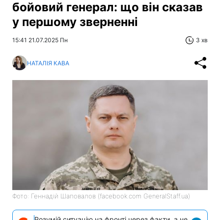
бойовий генерал: що він сказав
у першому зверненні
15:41 21.07.2025 Пн
3 хв
НАТАЛІЯ КАВА
Фото: Геннадій Шаповалов (facebook.com GeneralStaff.ua)
Розумій ситуацію на фронті через факти, а не