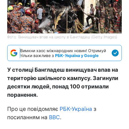
Фото: Винищувач впав на школу в Бангладеш (Getty Images)
Вимкни хаос міжнародних новин! Отримуй
тільки важливе з
РБК-Україна у Google
У столиці Бангладеш винищувач впав на
територію шкільного кампусу. Загинули
десятки людей, понад 100 отримали
поранення.
Про це повідомляє
РБК-Україна
з
посиланням на
BBC
.