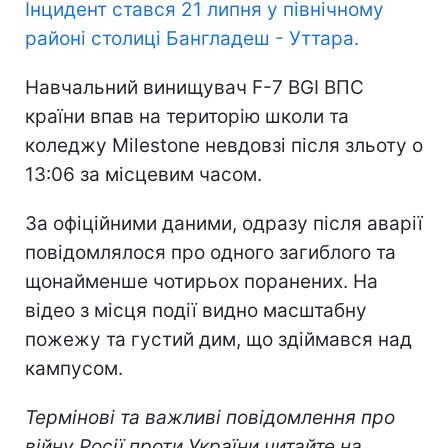
Інцидент стався 21 липня у північному
районі столиці Бангладеш - Уттара.
Навчальний винищувач F-7 BGI ВПС
країни впав на територію школи та
коледжу Milestone невдовзі після зльоту о
13:06 за місцевим часом.
За офіційними даними, одразу після аварії
повідомлялося про одного загиблого та
щонайменше чотирьох поранених. На
відео з місця події видно масштабну
пожежу та густий дим, що здіймався над
кампусом.
Термінові та важливі повідомлення про
війну Росії проти України читайте на