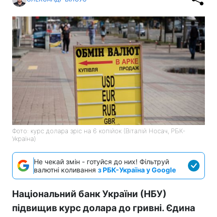
Фото: курс долара зріс на 6 копійок (Віталій Носач, РБК-
Україна)
Не чекай змін - готуйся до них! Фільтруй
валютні коливання
з РБК-Україна у Google
Національний банк України (НБУ)
підвищив курс долара до гривні. Єдина