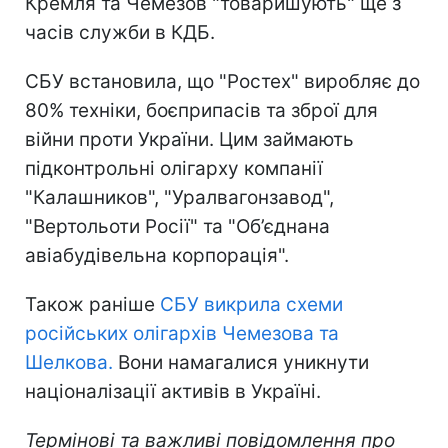
Кремля та Чемезов "товаришують" ще з
часів служби в КДБ.
СБУ встановила, що "Ростех" виробляє до
80% техніки, боєприпасів та зброї для
війни проти України. Цим займають
підконтрольні олігарху компанії
"Калашников", "Уралвагонзавод",
"Вертольоти Росії" та "Об’єднана
авіабудівельна корпорація".
Також раніше
СБУ викрила схеми
російських олігархів Чемезова та
Шелкова.
Вони намагалися уникнути
націоналізації активів в Україні.
Термінові та важливі повідомлення про