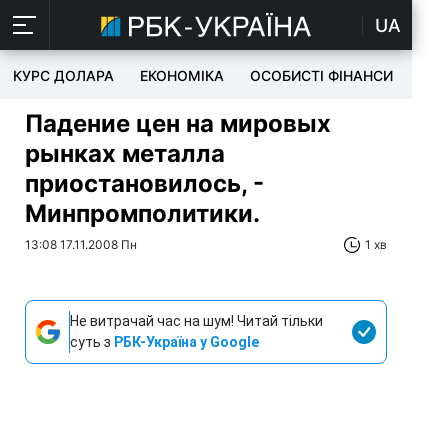
UA
КУРС ДОЛАРА
ЕКОНОМІКА
ОСОБИСТІ ФІНАНСИ
TEC
Падение цен на мировых
рынках металла
приостановилось, -
Минпромполитики.
13:08 17.11.2008 Пн
1 хв
Не витрачай час на шум! Читай тільки
суть з
РБК-Україна у Google