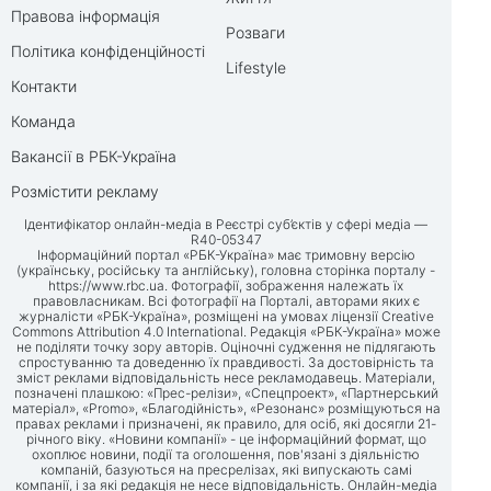
Правова інформація
Розваги
Політика конфіденційності
Lifestyle
Контакти
Команда
Вакансії в РБК-Україна
Розмістити рекламу
Ідентифікатор онлайн-медіа в Реєстрі суб’єктів у сфері медіа —
R40-05347
Інформаційний портал «РБК-Україна» має тримовну версію
(українську, російську та англійську), головна сторінка порталу -
https://www.rbc.ua
. Фотографії, зображення належать їх
правовласникам. Всі фотографії на Порталі, авторами яких є
журналісти «РБК-Україна», розміщені на умовах ліцензії Creative
Commons Attribution 4.0 International. Редакція «РБК-Україна» може
не поділяти точку зору авторів. Оціночні судження не підлягають
спростуванню та доведенню їх правдивості. За достовірність та
зміст реклами відповідальність несе рекламодавець. Матеріали,
позначені плашкою: «Прес-релізи», «Спецпроект», «Партнерський
матеріал», «Promo», «Благодійність», «Резонанс» розміщуються на
правах реклами і призначені, як правило, для осіб, які досягли 21-
річного віку. «Новини компанії» - це інформаційний формат, що
охоплює новини, події та оголошення, пов'язані з діяльністю
компаній, базуються на пресрелізах, які випускають самі
компанії, і за які редакція не несе відповідальність. Онлайн-медіа