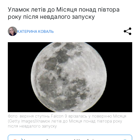
Уламок летів до Місяця понад півтора
року після невдалого запуску
КАТЕРИНА КОВАЛЬ
Фото: верхня ступінь Falcon 9 врізалась у поверхню Місяця
(Getty Images)Уламок летів до Місяця понад півтора року
після невдалого запуску