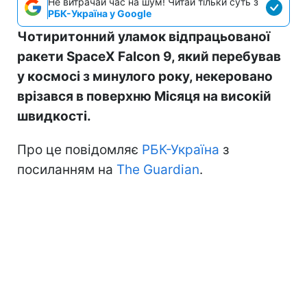
Не витрачай час на шум! Читай тільки суть з
РБК-Україна у Google
Чотиритонний уламок відпрацьованої
ракети SpaceX Falcon 9, який перебував
у космосі з минулого року, некеровано
врізався в поверхню Місяця на високій
швидкості.
Про це повідомляє
РБК-Україна
з
посиланням на
The Guardian
.