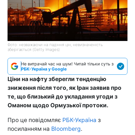
Фото: незважаючи на падіння цін, невизначеність
зберігається (Getty Images)
Не витрачай час на шум! Читай тільки суть з
РБК-Україна у Google
Ціни на нафту зберегли тенденцію
зниження після того, як Іран заявив про
те, що близький до укладання угоди з
Оманом щодо Ормузької протоки.
Про це повідомляє
РБК-Україна
з
посиланням на
Bloomberg
.