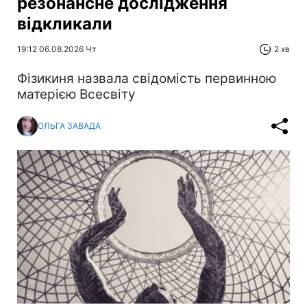
резонансне дослідження
відкликали
19:12 06.08.2026 Чт
2 хв
Фізикиня назвала свідомість первинною
матерією Всесвіту
ОЛЬГА ЗАВАДА