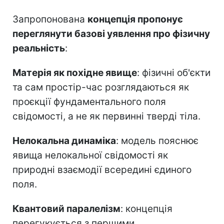
Запропонована
концепція пропонує
переглянути базові уявлення про фізичну
реальність
:
Матерія як похідне явище
: фізичні об'єкти
та сам простір-час розглядаються як
проєкції фундаментального поля
свідомості, а не як первинні тверді тіла.
Нелокальна динаміка
: модель пояснює
явища нелокальної свідомості як
природні взаємодії всередині єдиного
поля.
Квантовий паралелізм
: концепція
перегукується з першими