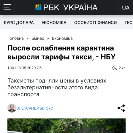
UA
КУРС ДОЛАРА
ЕКОНОМІКА
ОСОБИСТІ ФІНАНСИ
TEC
Головна
»
Бізнес
»
Економіка
После ослабления карантина
выросли тарифы такси, - НБУ
11:01 16.05.2020 Сб
2 хв
Таксисты подняли цены в условиях
безальтернативности этого вида
транспорта
ОЛЕКСАНДР БІЛОУС