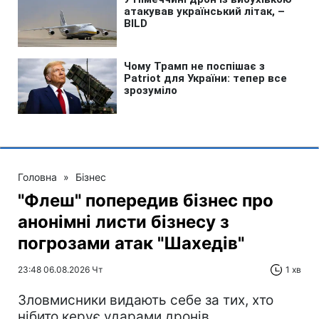
Головна
»
Бізнес
"Флеш" попередив бізнес про
анонімні листи бізнесу з
погрозами атак "Шахедів"
23:48 06.08.2026 Чт
1 хв
Зловмисники видають себе за тих, хто
нібито керує ударами дронів