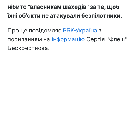
нібито "власникам шахедів" за те, щоб
їхні обʼєкти не атакували безпілотники.
Про це повідомляє
РБК-Україна
з
посиланням на
інформацію
Сергія "Флеш"
Бескрестнова.