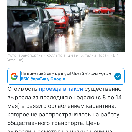
Фото: транспортный коллапс в Киеве (Виталий Носач, РБК-
Украина)
Не витрачай час на шум! Читай тільки суть з
РБК-Україна у Google
Стоимость
проезда в такси
существенно
выросла за последнюю неделю (с 8 по 14
мая) в связи с ослаблением карантина,
которое не распространялось на работу
общественного транспорта. Цены
выросли, несмотря на низкие цены на