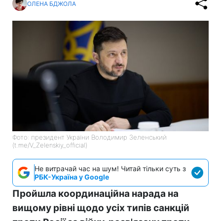
ОЛЕНА БДЖОЛА
Фото: президент України Володимир Зеленський
(t.me/V_Zelenskiy_official)
Не витрачай час на шум! Читай тільки суть з
РБК-Україна у Google
Пройшла координаційна нарада на
вищому рівні щодо усіх типів санкцій