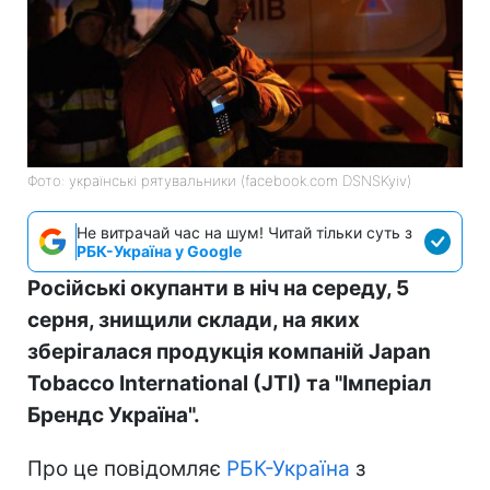
Фото: українські рятувальники (facebook.com DSNSKyiv)
Не витрачай час на шум! Читай тільки суть з
РБК-Україна у Google
Російські окупанти в ніч на середу, 5
серня, знищили склади, на яких
зберігалася продукція компаній Japan
Tobacco International (JTI) та "Імперіал
Брендс Україна".
Про це повідомляє
РБК-Україна
з