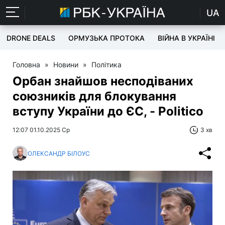
UA
DRONE DEALS
ОРМУЗЬКА ПРОТОКА
ВІЙНА В УКРАЇНІ
Головна
»
Новини
»
Політика
Орбан знайшов несподіваних
союзників для блокування
вступу України до ЄС, - Politico
12:07 01.10.2025 Ср
3 хв
ОЛЕКСАНДР БІЛОУС