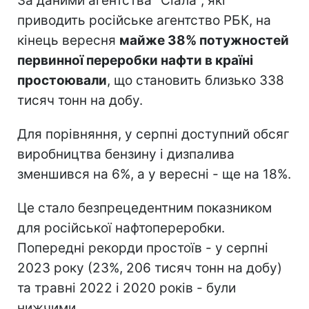
За даними агентства "Сіала", які
приводить російське агентство РБК, на
кінець вересня
майже 38% потужностей
первинної переробки нафти в країні
простоювали​​​​​
, що становить близько 338
тисяч тонн на добу.
Для порівняння, у серпні доступний обсяг
виробництва бензину і дизпалива
зменшився на 6%, а у вересні - ще на 18%.
Це стало безпрецедентним показником
для російської нафтопереробки.
Попередні рекорди простоїв - у серпні
2023 року (23%, 206 тисяч тонн на добу)
та травні 2022 і 2020 років - були
нижчими.