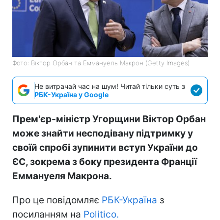
Фото: Віктор Орбан та Еммануель Макрон (Getty Images)
Не витрачай час на шум! Читай тільки суть з
РБК-Україна у Google
Прем'єр-міністр Угорщини Віктор Орбан
може знайти несподівану підтримку у
своїй спробі зупинити вступ України до
ЄС, зокрема з боку президента Франції
Еммануеля Макрона.
Про це повідомляє
РБК-Україна
з
посиланням на
Politico.