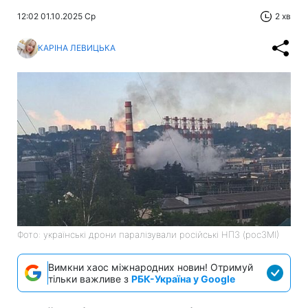
12:02 01.10.2025 Ср
2 хв
КАРІНА ЛЕВИЦЬКА
Фото: українські дрони паралізували російські НПЗ (росЗМІ)
Вимкни хаос міжнародних новин! Отримуй
тільки важливе з
РБК-Україна у Google