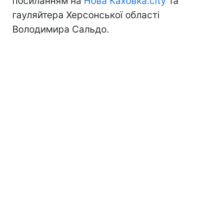
посиланням на
Нова Каховка.city
та
гауляйтера Херсонської області
Володимира Сальдо.