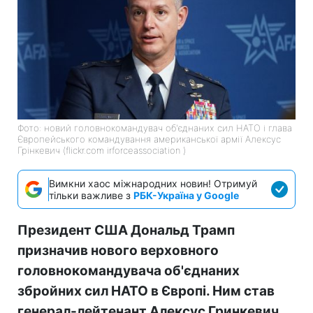
Фото: новий головнокомандувач об'єднаних сил НАТО і глава
Європейського командування американської армії Алексус
Грінкевич (flickr.com irforceassociation )
Вимкни хаос міжнародних новин! Отримуй
тільки важливе з
РБК-Україна у Google
Президент США Дональд Трамп
призначив нового верховного
головнокомандувача об'єднаних
збройних сил НАТО в Європі. Ним став
генерал-лейтенант Алексус Гринкевич.