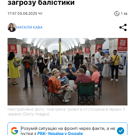
загрозу балістики
17:57 05.06.2025 Чт
1 хв
НАТАЛІЯ КАВА
Ілюстративне фото: повітряна тривога оголошена в Україні 5
червня (Getty Images)
Розумій ситуацію на фронті через факти, а не
чутки з
РБК-Україна у Google