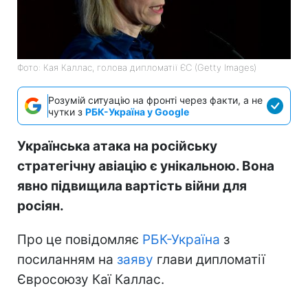
Фото: Кая Каллас, голова дипломатії ЄС (Getty Images)
Розумій ситуацію на фронті через факти, а не
чутки з
РБК-Україна у Google
Українська атака на російську
стратегічну авіацію є унікальною. Вона
явно підвищила вартість війни для
росіян.
Про це повідомляє
РБК-Україна
з
посиланням на
заяву
глави дипломатії
Євросоюзу Каї Каллас.